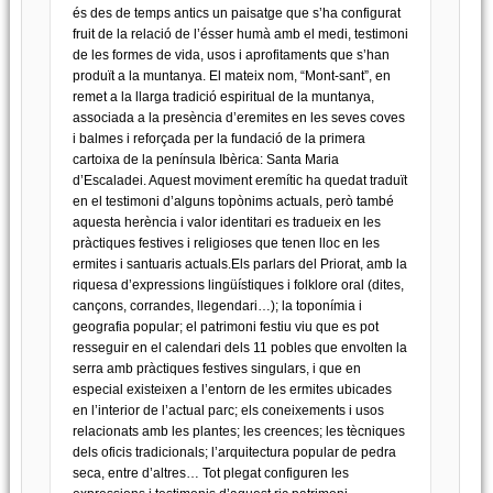
és des de temps antics un paisatge que s’ha configurat
fruit de la relació de l’ésser humà amb el medi, testimoni
de les formes de vida, usos i aprofitaments que s’han
produït a la muntanya. El mateix nom, “Mont-sant”, en
remet a la llarga tradició espiritual de la muntanya,
associada a la presència d’eremites en les seves coves
i balmes i reforçada per la fundació de la primera
cartoixa de la península Ibèrica: Santa Maria
d’Escaladei. Aquest moviment eremític ha quedat traduït
en el testimoni d’alguns topònims actuals, però també
aquesta herència i valor identitari es tradueix en les
pràctiques festives i religioses que tenen lloc en les
ermites i santuaris actuals.Els parlars del Priorat, amb la
riquesa d’expressions lingüístiques i folklore oral (dites,
cançons, corrandes, llegendari…); la toponímia i
geografia popular; el patrimoni festiu viu que es pot
resseguir en el calendari dels 11 pobles que envolten la
serra amb pràctiques festives singulars, i que en
especial existeixen a l’entorn de les ermites ubicades
en l’interior de l’actual parc; els coneixements i usos
relacionats amb les plantes; les creences; les tècniques
dels oficis tradicionals; l’arquitectura popular de pedra
seca, entre d’altres… Tot plegat configuren les