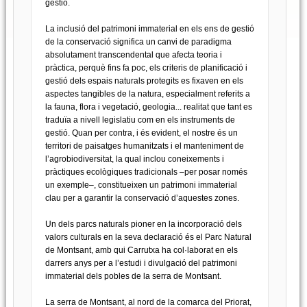
gestió.
La inclusió del patrimoni immaterial en els ens de gestió
de la conservació significa un canvi de paradigma
absolutament transcendental que afecta teoria i
pràctica, perquè fins fa poc, els criteris de planificació i
gestió dels espais naturals protegits es fixaven en els
aspectes tangibles de la natura, especialment referits a
la fauna, flora i vegetació, geologia... realitat que tant es
traduïa a nivell legislatiu com en els instruments de
gestió. Quan per contra, i és evident, el nostre és un
territori de paisatges humanitzats i el manteniment de
l’agrobiodiversitat, la qual inclou coneixements i
pràctiques ecològiques tradicionals –per posar només
un exemple–, constitueixen un patrimoni immaterial
clau per a garantir la conservació d’aquestes zones.
Un dels parcs naturals pioner en la incorporació dels
valors culturals en la seva declaració és el Parc Natural
de Montsant, amb qui Carrutxa ha col·laborat en els
darrers anys per a l’estudi i divulgació del patrimoni
immaterial dels pobles de la serra de Montsant.
La serra de Montsant, al nord de la comarca del Priorat,