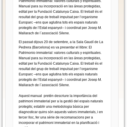
Patrimonio immaterial: valores culturals y espirituales.
Manual para su incorporació en las áreas protegidas,
editat per la Fundació Catalunya Caixa. El treball és el
resultat del grup de treball impulsat per l’organisme
Europarc –ens que aglutina tots els espais naturals
protegits de l’Estat espanyol– i coordinat per Josep M.
Mallarach de l´associació
Silene
.
El passat dijous 20 de setembre, a la Sala Gaudí de La
Pedrera (Barcelona) es va presentar el llibre: El
Patrimonio immaterial: valores culturals y espirituales.
Manual para su incorporació en las áreas protegidas,
editat per la Fundació Catalunya Caixa. El treball és el
resultat del grup de treball impulsat per l’organisme
Europarc –ens que aglutina tots els espais naturals
protegits de l’Estat espanyol– i coordinat per Josep M.
Mallarach de l´associació
Silene
.
Aquest manual pretén descriure la importància del
patrimoni immaterial per a la gestió del espais naturals
protegits; establir una metodologia bàsica per
diagnosticar quins són aquests valors immaterials, i en
tercer lloc, fer una sèrie de recomanacions per a
incorporar el patrimoni immaterial en la planificació i