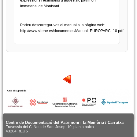
expressions i testimonis d’aquest ric patrimoni
immaterial de Montsant.
Podeu descarregar-vos el manual a la pàgina web:
http://www.silene.es/documentos/Manual_EUROPARC_10.pdf
Centre de Documentació del Patrimoni i la Memòria / Carrutxa
Travessia del C. Nou de Sant Josep, 10, planta baixa
43204 REUS