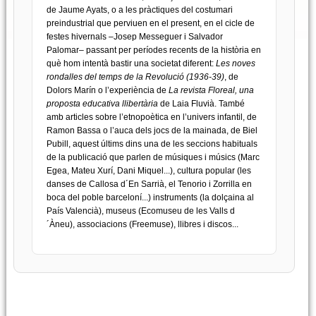
de Jaume Ayats, o a les pràctiques del costumari
preindustrial que perviuen en el present, en el cicle de
festes hivernals –Josep Messeguer i Salvador
Palomar– passant per períodes recents de la història en
què hom intentà bastir una societat diferent:
Les noves
rondalles del temps de la Revolució (1936-39)
, de
Dolors Marín o l’experiència de
La revista Floreal, una
proposta educativa llibertària
de Laia Fluvià. També
amb articles sobre l’etnopoètica en l’univers infantil, de
Ramon Bassa o l’auca dels jocs de la mainada, de Biel
Pubill, aquest últims dins una de les seccions habituals
de la publicació que parlen de músiques i músics (Marc
Egea, Mateu Xurí, Dani Miquel...), cultura popular (les
danses de Callosa d´En Sarrià, el Tenorio i Zorrilla en
boca del poble barceloní...) instruments (la dolçaina al
País Valencià), museus (Ecomuseu de les Valls d
´Àneu), associacions (Freemuse), llibres i discos...