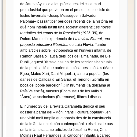
de Jaume Ayats, o a les pràctiques del costumari
preindustrial que perviuen en el present, en el cicle de
festes hivernals –Josep Messeguer i Salvador
Palomar– passant per períodes recents de la història en
què hom intentà bastir una societat diferent:
Les noves
rondalles del temps de la Revolució (1936-39)
, de
Dolors Marín o l’experiència de
La revista Floreal, una
proposta educativa llibertària
de Laia Fluvià. També
amb articles sobre l’etnopoètica en l’univers infantil, de
Ramon Bassa o l’auca dels jocs de la mainada, de Biel
Pubill, aquest últims dins una de les seccions habituals
de la publicació que parlen de músiques i músics (Marc
Egea, Mateu Xurí, Dani Miquel...), cultura popular (les
danses de Callosa d´En Sarrià, el Tenorio i Zorrilla en
boca del poble barceloní...) instruments (la dolçaina al
País Valencià), museus (Ecomuseu de les Valls d
´Àneu), associacions (Freemuse), llibres i discos...
El número 28 de la revista Caramella dedica el seu
dossier a parlar del «Món infantil i cultura popular», en
una visió molt àmplia que abasta des de la construcció
de la infància en el món contemporàni o els ritus de pas
en la infantesa, amb articles de Josefina Roma, Cris
Molins i Raúl Hernández; al cançoner infantil, a càrrec