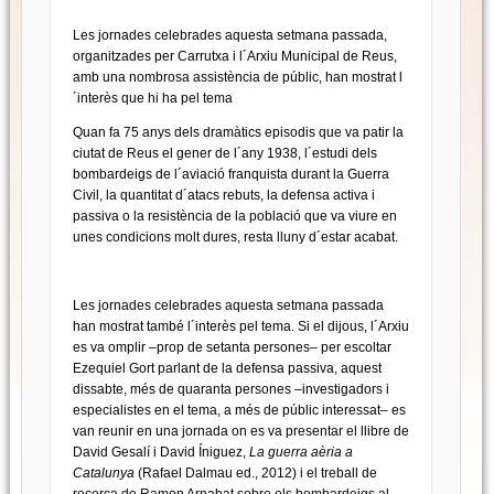
Les jornades celebrades aquesta setmana passada,
organitzades per Carrutxa i l´Arxiu Municipal de Reus,
amb una nombrosa assistència de públic, han mostrat l
´interès que hi ha pel tema
Quan fa 75 anys dels dramàtics episodis que va patir la
ciutat de Reus el gener de l´any 1938, l´estudi dels
bombardeigs de l´aviació franquista durant la Guerra
Civil, la quantitat d´atacs rebuts, la defensa activa i
passiva o la resistència de la població que va viure en
unes condicions molt dures, resta lluny d´estar acabat.
Les jornades celebrades aquesta setmana passada
han mostrat també l´interès pel tema. Si el dijous, l´Arxiu
es va omplir –prop de setanta persones– per escoltar
Ezequiel Gort parlant de la defensa passiva, aquest
dissabte, més de quaranta persones –investigadors i
especialistes en el tema, a més de públic interessat– es
van reunir en una jornada on es va presentar el llibre de
David Gesalí i David Íniguez,
La guerra aèria a
Catalunya
(Rafael Dalmau ed., 2012) i el treball de
recerca de Ramon Arnabat sobre els bombardeigs al