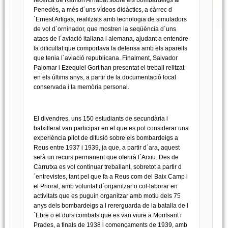
Penedès, a més d´uns vídeos didàctics, a càrrec d
´Ernest Artigas, realitzats amb tecnologia de simuladors
de vol d´orninador, que mostren la seqüència d´uns
atacs de l´aviació italiana i alemana, ajudant a entendre
la dificultat que comportava la defensa amb els aparells
que tenia l´aviació republicana. Finalment, Salvador
Palomar i Ezequiel Gort han presentat el treball relitzat
en els últims anys, a partir de la documentació local
conservada i la memòria personal.
El divendres, uns 150 estudiants de secundària i
batxillerat van participar en el que es pot considerar una
experiència pilot de difusió sobre els bombardeigs a
Reus entre 1937 i 1939, ja que, a partir d´ara, aquest
serà un recurs permanent que oferirà l´Arxiu. Des de
Carrutxa es vol continuar treballant, sobretot a partir d
´entrevistes, tant pel que fa a Reus com del Baix Camp i
el Priorat, amb voluntat d´organitzar o col·laborar en
activitats que es puguin organitzar amb motiu dels 75
anys dels bombardeigs a l rererguarda de la batalla de l
´Ebre o el durs combats que es van viure a Montsant i
Prades, a finals de 1938 i començaments de 1939, amb