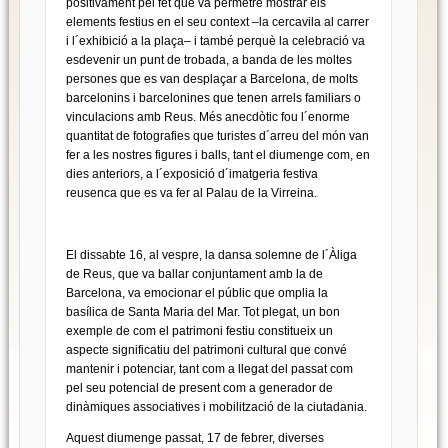
positivament pel fet que va permetre mostrar els
elements festius en el seu context –la cercavila al carrer
i l´exhibició a la plaça– i també perquè la celebració va
esdevenir un punt de trobada, a banda de les moltes
persones que es van desplaçar a Barcelona, de molts
barcelonins i barcelonines que tenen arrels familiars o
vinculacions amb Reus. Més anecdòtic fou l´enorme
quantitat de fotografies que turistes d´arreu del món van
fer a les nostres figures i balls, tant el diumenge com, en
dies anteriors, a l´exposició d´imatgeria festiva
reusenca que es va fer al Palau de la Virreina.
El dissabte 16, al vespre, la dansa solemne de l´Àliga
de Reus, que va ballar conjuntament amb la de
Barcelona, va emocionar el públic que omplia la
basílica de Santa Maria del Mar. Tot plegat, un bon
exemple de com el patrimoni festiu constitueix un
aspecte significatiu del patrimoni cultural que convé
mantenir i potenciar, tant com a llegat del passat com
pel seu potencial de present com a generador de
dinàmiques associatives i mobilització de la ciutadania.
Aquest diumenge passat, 17 de febrer, diverses