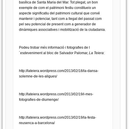
basílica de Santa Maria del Mar. Tot plegat, un bon
exemple de com el patrimoni festiu constitueix un
aspecte significatiu del patrimoni cultural que convé
mantenir i potenciar, tant com a llegat del passat com
pel seu potencial de present com a generador de
dinàmiques associatives i mobilització de la ciutadania.
Podeu trobar més informació i fotografies de l
´esdeveniment al bloc de Salvador Palomar,
La Teiera
:
http://lateiera.wordpress.com/2013/02/18/la-dansa-
solemne-de-les-aligues/
http://lateiera.wordpress.com/2013/02/19/i-mes-
fotografies-de-diumenge/
http://lateiera.wordpress.com/2013/02/19/la-festa-
reusenca-a-barcelona/