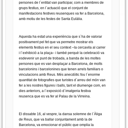
persones de l´entitat van participar, com a membres de
grups festius, en l´actuació que el conjunt de
manifestacions festives reusenques va fer a Barcelona,
amb motiu de les festes de Santa Eulàlia.
Aquesta ha estat una experiència que s´ha de valorar
positivament pel fet que va permetre mostrar els
elements festius en el seu context –la cercavila al carrer
i l´exhibició a la plaça– i també perquè la celebració va
esdevenir un punt de trobada, a banda de les moltes
persones que es van desplaçar a Barcelona, de molts
barcelonins i barcelonines que tenen arrels familiars o
vinculacions amb Reus. Més anecdòtic fou l´enorme
quantitat de fotografies que turistes d´arreu del món van
fer a les nostres figures i balls, tant el diumenge com, en
dies anteriors, a l´exposició d´imatgeria festiva
reusenca que es va fer al Palau de la Virreina.
El dissabte 16, al vespre, la dansa solemne de l´Àliga
de Reus, que va ballar conjuntament amb la de
Barcelona, va emocionar el públic que omplia la