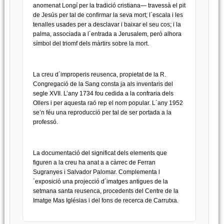
anomenat Longí per la tradició cristiana— travessà el pit
de Jesús per tal de confirmar la seva mort; l´escala i les
tenalles usades per a desclavar i baixar el seu cos; i la
palma, associada a l´entrada a Jerusalem, però alhora
símbol del triomf dels màrtirs sobre la mort.
La creu d´improperis reusenca, propietat de la R.
Congregació de la Sang consta ja als inventaris del
segle XVII. L’any 1734 fou cedida a la confraria dels
Ollers i per aquesta raó rep el nom popular. L´any 1952
se’n féu una reproducció per tal de ser portada a la
professó.
La documentació del significat dels elements que
figuren a la creu ha anat a a càrrec de Ferran
Sugranyes i Salvador Palomar. Complementa l
´exposició una projecció d´imatges antigues de la
setmana santa reusenca, procedents del Centre de la
Imatge Mas Iglésias i del fons de recerca de Carrutxa.