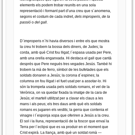
elements els podem trobar reunits en una sola
representació i formant part d’una creu que s´anomena,
segons el costum de cada indret,
dels improperis
,
de la
passió
o
del gall
.
D´improperis n´hi havia diversos i entre els que mostra
la creu hi trobem la bossa dels diners, de Judes; la
corda, amb què Crist fou lligat; l´espasa usada per Pere,
amb una orella enganxada. Hi destaca el gall que cantà
després que Pere negués tres vegades Jesús. També hi
trobem la mà de ferro, símbol de les bufetades que els
soldats donaren a Jesús; la corona d´espines; la
columna on fou lligat i el fuet usat per a assotar-lo. Hi
són la trompeta usada pels soldats romans, el vel de la
Verònica, on va quedar fixada la imatge de la cara de
Jesús; el martell utilitzat per a clavar els claus a les
mans i als peus; els tres daus amb què els soldats
romans es jugaren els vestits; la gerra que contenia el
vinagre i l´esponja xopa que oferiren a Jesús a la creu.
El sol i la lluna, representació de la foscor que envaí la
Terra per l´eclipsi que es va produir en el moment que
Crist expirà. La llança, amb què un soldat romà —