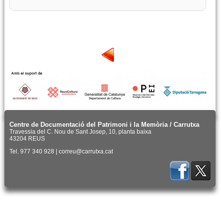
Centre de Documentació del Patrimoni i la Memòria / Carrutxa
Travessia del C. Nou de Sant Josep, 10, planta baixa
43204 REUS
Tel. 977 340 928 | correu@carrutxa.cat