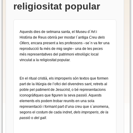
religiositat popular
Aquests dies de setmana santa, el Museu d´Art i
Història de Reus obrirà per mostar l´antiga
Creu dels
Ollers
, encara present a les professons –se´n va fer una
reproducció fa més de mig segle– una de les peces
més representatives del patrimoni etnològic local
vinculat a la religiositat popular.
En el ritual cristià, els improperis són textos que formen
part de la litúrgia de l’ofici del divendres sant, retrets al
poble pel patiment de Jesucrist, o bé representacions
iconogràfiques que figuren la seva passió. Aquests
elements els podem trobar reunits en una sola
representació i formant part d’una creu que s´anomena,
segons el costum de cada indret,
dels improperis
,
de la
passió
o
del gall
.