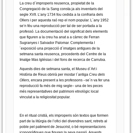
La creu d´improperis reusenca, propietat de la
Congregació de la Sang consta ja als inventaris del
segle XVII. L’any 1734 fou cedida a la confraria dels
Ollers i per aquesta raó rep el nom popular. L´any 1952
se’n féu una reproducció per tal de ser portada a la
professó. La documentació del significat dels elements
que figuren a la creu ha anat a a càrrec de Ferran
Sugranyes i Salvador Palomar. Complementa l
´exposició una projecció d´imatges antigues de la
setmana santa reusenca, procedents del Centre de la
Imatge Mas Iglésias i del fons de recerca de Carrutxa.
Aquests dies de setmana santa, el Museu d´Art i
Història de Reus obrirà per mostar l´antiga
Creu dels
Ollers
, encara present a les professons –se´n va fer una
reproducció fa més de mig segle– una de les peces
més representatives del patrimoni etnològic local
vinculat a la religiositat popular.
En el ritual cristià, els improperis són textos que formen
part de la litúrgia de l’ofici del divendres sant, retrets al
poble pel patiment de Jesucrist, o bé representacions
iconogràfiques que figuren la seva passió. Aquests