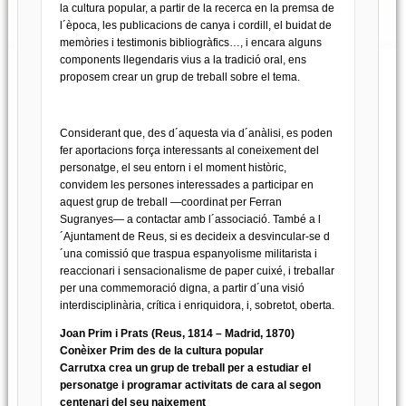
la cultura popular, a partir de la recerca en la premsa de
l´època, les publicacions de canya i cordill, el buidat de
memòries i testimonis bibliogràfics…, i encara alguns
components llegendaris vius a la tradició oral, ens
proposem crear un grup de treball sobre el tema.
Considerant que, des d´aquesta via d´anàlisi, es poden
fer aportacions força interessants al coneixement del
personatge, el seu entorn i el moment històric,
convidem les persones interessades a participar en
aquest grup de treball —coordinat per Ferran
Sugranyes— a contactar amb l´associació. També a l
´Ajuntament de Reus, si es decideix a desvincular-se d
´una comissió que traspua espanyolisme militarista i
reaccionari i sensacionalisme de paper cuixé, i treballar
per una commemoració digna, a partir d´una visió
interdisciplinària, crítica i enriquidora, i, sobretot, oberta.
Joan Prim i Prats (Reus, 1814 – Madrid, 1870)
Conèixer Prim des de la cultura popular
Carrutxa crea un grup de treball per a estudiar el
personatge i programar activitats de cara al segon
centenari del seu naixement