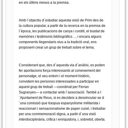
en els últims mesos a la premsa.
Amb l´objectiu d´estudiar aquesta visió de Prim des de
la cultura popular, a partir de la recerca en la premsa de
l´època, les publicacions de canya i cordill, el buidat de
memòries i testimonis bibliogràfics…, i encara alguns
components llegendaris vius a la tradició oral, ens
proposem crear un grup de treball sobre el tema.
Considerant que, des d´aquesta via d´anàlisi, es poden
fer aportacions força interessants al coneixement del
personatge, el seu entorn i el moment històric,
convidem les persones interessades a participar en
aquest grup de treball —coordinat per Ferran
Sugranyes— a contactar amb l´associació. També a l
´Ajuntament de Reus, si es decideix a desvincular-se d
´una comissió que traspua espanyolisme militarista i
reaccionari i sensacionalisme de paper cuixé, i treballar
per una commemoració digna, a partir d´una visió
interdisciplinària, crítica i enriquidora, i, sobretot, oberta.