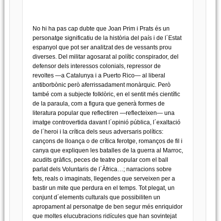
No hi ha pas cap dubte que Joan Prim i Prats és un
personatge significatiu de la història del país i de l´Estat
espanyol que pot ser analitzat des de vessants prou
diverses. Del militar agosarat al polític conspirador, del
defensor dels interessos colonials, repressor de
revoltes —a Catalunya i a Puerto Rico— al liberal
antiborbònic però aferrissadament monàrquic. Però
també com a subjecte folklòric, en el sentit més científic
de la paraula, com a figura que generà formes de
literatura popular que reflectiren —reflecteixen— una
imatge controvertida davant l´opinió pública, l´exaltació
de l´heroi i la crítica dels seus adversaris polítics:
cançons de lloança o de crítica ferotge, romanços de fil i
canya que expliquen les batalles de la guerra al Marroc,
acudits gràfics, peces de teatre popular com el ball
parlat dels Voluntaris de l´Àfrica…; narracions sobre
fets, reals o imaginats, llegendes que serveixen per a
bastir un mite que perdura en el temps. Tot plegat, un
conjunt d´elements culturals que possibiliten un
apropament al personatge de ben segur més enriquidor
que moltes elucubracions ridícules que han sovintejat