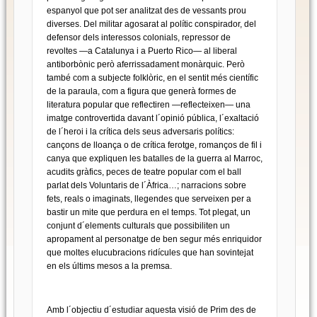
espanyol que pot ser analitzat des de vessants prou
diverses. Del militar agosarat al polític conspirador, del
defensor dels interessos colonials, repressor de
revoltes —a Catalunya i a Puerto Rico— al liberal
antiborbònic però aferrissadament monàrquic. Però
també com a subjecte folklòric, en el sentit més científic
de la paraula, com a figura que generà formes de
literatura popular que reflectiren —reflecteixen— una
imatge controvertida davant l´opinió pública, l´exaltació
de l´heroi i la crítica dels seus adversaris polítics:
cançons de lloança o de crítica ferotge, romanços de fil i
canya que expliquen les batalles de la guerra al Marroc,
acudits gràfics, peces de teatre popular com el ball
parlat dels Voluntaris de l´Àfrica…; narracions sobre
fets, reals o imaginats, llegendes que serveixen per a
bastir un mite que perdura en el temps. Tot plegat, un
conjunt d´elements culturals que possibiliten un
apropament al personatge de ben segur més enriquidor
que moltes elucubracions ridícules que han sovintejat
en els últims mesos a la premsa.
Amb l´objectiu d´estudiar aquesta visió de Prim des de