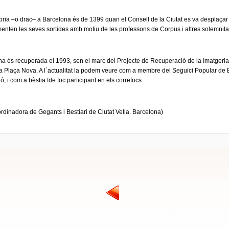
íbria –o drac– a Barcelona és de 1399 quan el Consell de la Ciutat es va desplaça
enten les seves sortides amb motiu de les professons de Corpus i altres solemnita
a és recuperada el 1993, sen el marc del Projecte de Recuperació de la Imatgeria Fe
a Plaça Nova. A l´actualitat la podem veure com a membre del Seguici Popular de B
ó, i com a bèstia fde foc participant en els correfocs.
rdinadora de Gegants i Bestiari de Ciutat Vella. Barcelona)