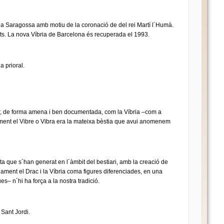
r a Saragossa amb motiu de la coronació de del rei Martí l´Humà.
ats. La nova Víbria de Barcelona és recuperada el 1993.
a prioral.
ar, de forma amena i ben documentada, com la Víbria –com a
ament el Vibre o Vibra era la mateixa bèstia que avui anomenem
a que s´han generat en l´àmbit del bestiari, amb la creació de
iament el Drac i la Víbria coma figures diferenciades, en una
– n´hi ha força a la nostra tradició.
 Sant Jordi.