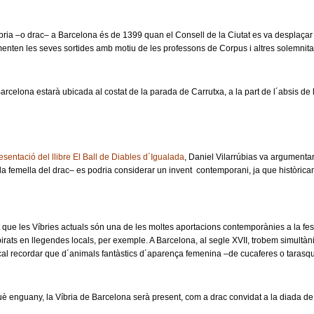
íbria –o drac– a Barcelona és de 1399 quan el Consell de la Ciutat es va desplaça
enten les seves sortides amb motiu de les professons de Corpus i altres solemnit
 Barcelona estarà ubicada al costat de la parada de Carrutxa, a la part de l´absis de l
esentació del llibre El Ball de Diables d´Igualada
, Daniel Vilarrúbias va argument
la femella del drac– es podria considerar un invent contemporani, ja que històric
que les Víbries actuals són una de les moltes aportacions contemporànies a la fest
pirats en llegendes locals, per exemple. A Barcelona, al segle XVII, trobem simultàn
cal recordar que d´animals fantàstics d´aparença femenina –de cucaferes o tarasques
uè enguany, la Víbria de Barcelona serà present, com a drac convidat a la diada de