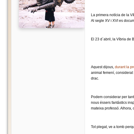
La primera notícia de la V
Al segle XV i XVI es docum
El 23 d´abril, la Víbria de
Aquest dijous,
durant la pr
animal femení, considerat 
drac.
Podem considerar per tant 
nous éssers fantàstics ins
mateixa professó. Alhora, 
Tot plegat, ve a tomb perq