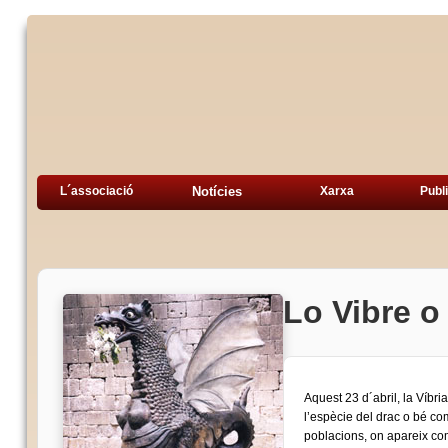
L´associació
Notícies
Xarxa
Publ
Lo Vibre o 
Aquest 23 d´abril, la Víbri
l’espècie del drac o bé c
poblacions, on apareix com