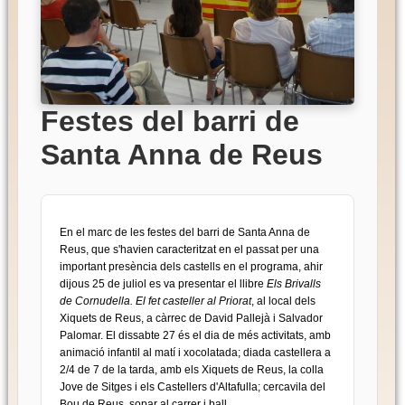
Festes del barri de
Santa Anna de Reus
En el marc de les festes del barri de Santa Anna de
Reus, que s'havien caracteritzat en el passat per una
important presència dels castells en el programa, ahir
dijous 25 de juliol es va presentar el llibre
Els Brivalls
de Cornudella. El fet casteller al Priorat
, al local dels
Xiquets de Reus, a càrrec de David Pallejà i Salvador
Palomar. El dissabte 27 és el dia de més activitats, amb
animació infantil al matí i xocolatada; diada castellera a
2/4 de 7 de la tarda, amb els Xiquets de Reus, la colla
Jove de Sitges i els Castellers d'Altafulla; cercavila del
Bou de Reus, sopar al carrer i ball.