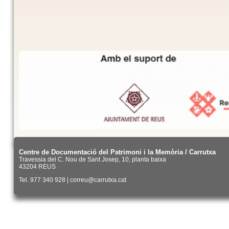
Centre de Documentació del Patrimoni i la Memòria / Carrutxa
Travessia del C. Nou de Sant Josep, 10, planta baixa
43204 REUS
Tel. 977 340 928 | correu@carrutxa.cat