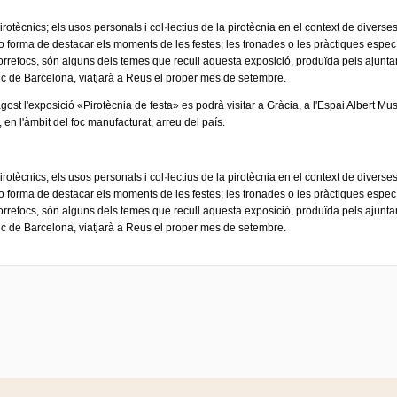
pirotècnics; els usos personals i col·lectius de la pirotècnia en el context de divers
o forma de destacar els moments de les festes; les tronades o les pràctiques específ
correfocs, són alguns dels temes que recull aquesta exposició, produïda pels ajunta
c de Barcelona, viatjarà a Reus el proper mes de setembre.
agost l'exposició «Pirotècnia de festa» es podrà visitar a Gràcia, a l'Espai Albert M
, en l'àmbit del foc manufacturat, arreu del país.
pirotècnics; els usos personals i col·lectius de la pirotècnia en el context de divers
o forma de destacar els moments de les festes; les tronades o les pràctiques específ
correfocs, són alguns dels temes que recull aquesta exposició, produïda pels ajunta
c de Barcelona, viatjarà a Reus el proper mes de setembre.