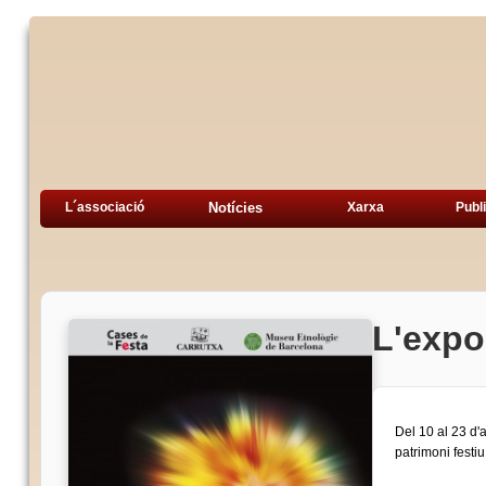
L´associació
Notícies
Xarxa
Publ
L'expo
Del 10 al 23 d'
patrimoni festiu