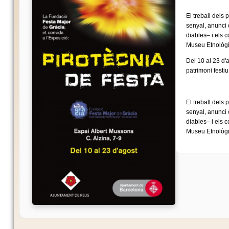
El treball dels 
senyal, anunci 
diables– i els 
Museu Etnològi
Del 10 al 23 d'
patrimoni festiu
El treball dels 
senyal, anunci 
diables– i els 
Museu Etnològi