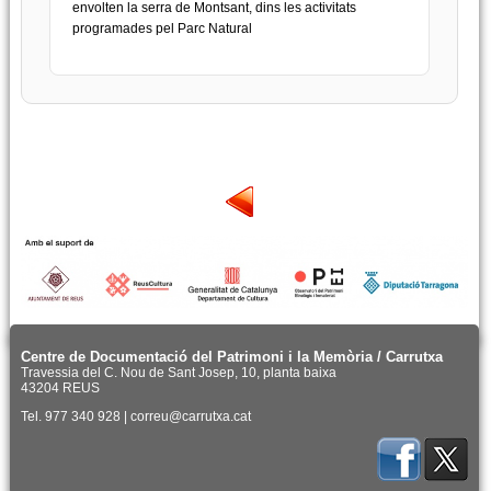
envolten la serra de Montsant, dins les activitats
programades pel Parc Natural
Centre de Documentació del Patrimoni i la Memòria / Carrutxa
Travessia del C. Nou de Sant Josep, 10, planta baixa
43204 REUS
Tel. 977 340 928 | correu@carrutxa.cat