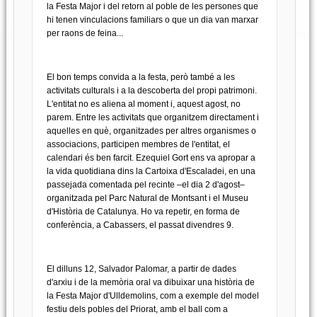
la Festa Major i del retorn al poble de les persones que
hi tenen vinculacions familiars o que un dia van marxar
per raons de feina...
El bon temps convida a la festa, però també a les
activitats culturals i a la descoberta del propi patrimoni.
L'entitat no es aliena al moment i, aquest agost, no
parem. Entre les activitats que organitzem directament i
aquelles en què, organitzades per altres organismes o
associacions, participen membres de l'entitat, el
calendari és ben farcit. Ezequiel Gort ens va apropar a
la vida quotidiana dins la Cartoixa d'Escaladei, en una
passejada comentada pel recinte –el dia 2 d'agost–
organitzada pel Parc Natural de Montsant i el Museu
d'Història de Catalunya. Ho va repetir, en forma de
conferència, a Cabassers, el passat divendres 9.
El dilluns 12, Salvador Palomar, a partir de dades
d'arxiu i de la memòria oral va dibuixar una història de
la Festa Major d'Ulldemolins, com a exemple del model
festiu dels pobles del Priorat, amb el ball com a