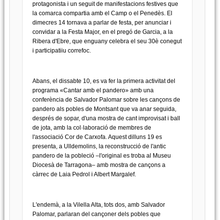
protagonista i un seguit de manifestacions festives que
la comarca compartia amb el Camp o el Penedès. El
dimecres 14 tornava a parlar de festa, per anunciar i
convidar a la Festa Major, en el pregó de Garcia, a la
Ribera d'Ebre, que enguany celebra el seu 30è conegut
i participatiiu correfoc.
Abans, el dissabte 10, es va fer la primera activitat del
programa «Cantar amb el pandero» amb una
conferència de Salvador Palomar sobre les cançons de
pandero als pobles de Montsant que va anar seguida,
després de sopar, d'una mostra de cant improvisat i ball
de jota, amb la col·laboració de membres de
l'associació Cor de Carxofa. Aquest dilluns 19 es
presenta, a Ulldemolins, la reconstrucció de l'antic
pandero de la pobleció –l'original es troba al Museu
Diocesà de Tarragona– amb mostra de cançons a
càrrec de Laia Pedrol i Albert Margalef.
L'endemà, a la Vilella Alta, tots dos, amb Salvador
Palomar, parlaran del cançoner dels pobles que