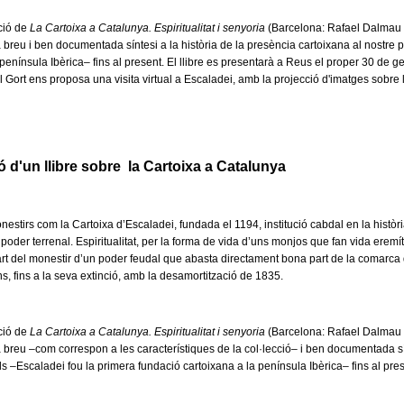
ció de
La Cartoixa a Catalunya. Espiritualitat i senyoria
(Barcelona: Rafael Dalmau e
 breu i ben documentada síntesi a la història de la presència cartoixana al nostre
península Ibèrica– fins al present. El llibre es presentarà a Reus el proper 30 de gene
 Gort ens proposa una visita virtual a Escaladei, amb la projecció d'imatges sobre l'
 d'un llibre sobre la Cartoixa a Catalunya
nestirs com la Cartoixa d’Escaladei, fundada el 1194, institució cabdal en la històr
 i poder terrenal. Espiritualitat, per la forma de vida d’uns monjos que fan vida eremít
part del monestir d’un poder feudal que abasta directament bona part de la comarca
ns, fins a la seva extinció, amb la desamortització de 1835.
ció de
La Cartoixa a Catalunya. Espiritualitat i senyoria
(Barcelona: Rafael Dalmau e
 breu –com correspon a les característiques de la col·lecció– i ben documentada sín
 –Escaladei fou la primera fundació cartoixana a la península Ibèrica– fins al pres