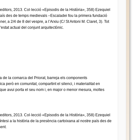
ditors, 2013. Col·lecció «Episodis de la Història», 358) Ezequiel
 país des de temps medievals –Escaladei fou la primera fundació
r, a 2/4 de 8 del vespre, a l’Arxiu (C/ St Antoni M. Claret, 3). Tot
estat actual del conjunt arquitectònic.
ia de la comarca del Priorat, barreja els components
ica però en comunitat, compartint el silenci, i materialitat en
 que avui porta el seu nom i, en major o menor mesura, moltes
ditors, 2013. Col·lecció «Episodis de la Història», 358) Ezequiel
tesi a la història de la presència cartoixana al nostre país des de
ent.