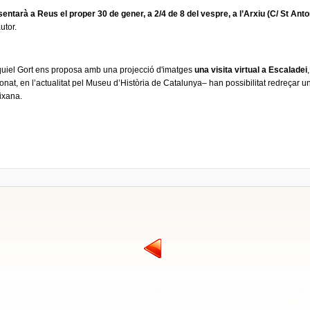
esentarà a Reus el proper 30 de gener, a 2/4 de 8 del vespre, a l’Arxiu (C/ St Anton
utor.
equiel Gort ens proposa amb una projecció d'imatges
una visita virtual a Escaladei
tionat, en l’actualitat pel Museu d’Història de Catalunya– han possibilitat redreçar u
oixana.