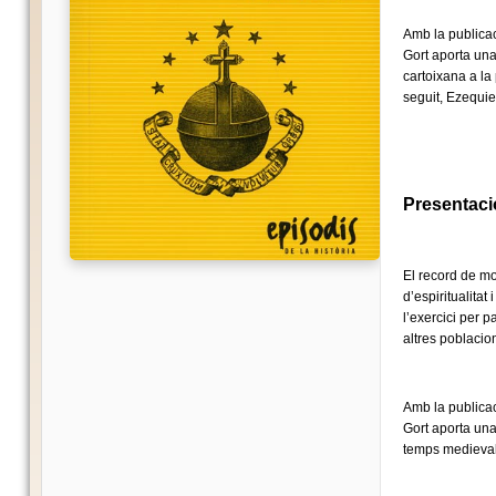
Amb la publica
Gort aporta una
cartoixana a la 
seguit, Ezequiel
Presentació
El record de mo
d’espiritualitat
l’exercici per 
altres poblacio
Amb la publica
Gort aporta una
temps medievals