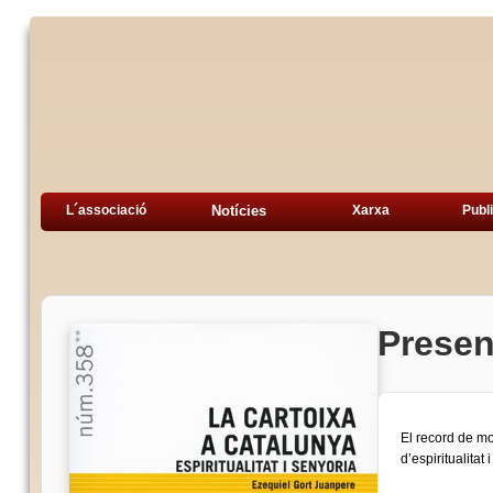
L´associació
Notícies
Xarxa
Publ
Presen
El record de mo
d’espiritualitat 