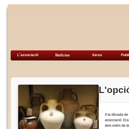
L´associació
Notícies
Xarxa
Publ
L'opci
A la dècada de 1
associació. Era
dels estris de t