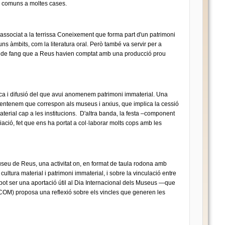
s comuns a moltes cases.
associat a la terrissa Coneixement que forma part d'un patrimoni
ns àmbits, com la literatura oral. Però també va servir per a
fets de fang que a Reus havien comptat amb una producció prou
rca i difusió del que avui anomenem patrimoni immaterial. Una
entenem que correspon als museus i arxius, que implica la cessió
terial cap a les institucions. D'altra banda, la festa –component
ciació, fet que ens ha portat a col·laborar molts cops amb les
useu de Reus, una activitat on, en format de taula rodona amb
 cultura material i patrimoni immaterial, i sobre la vinculació entre
 pot ser una aportació útil al Dia Internacional dels Museus —que
COM) proposa una reflexió sobre els vincles que generen les