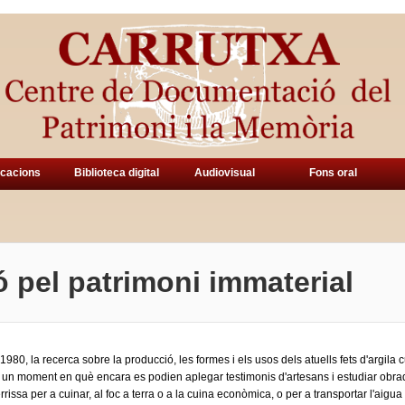
icacions
Biblioteca digital
Audiovisual
Fons oral
ó pel patrimoni immaterial
980, la recerca sobre la producció, les formes i els usos dels atuells fets d'argila cu
 un moment en què encara es podien aplegar testimonis d'artesans i estudiar obra
errissa per a cuinar, al foc a terra o a la cuina econòmica, o per a transportar l'aig