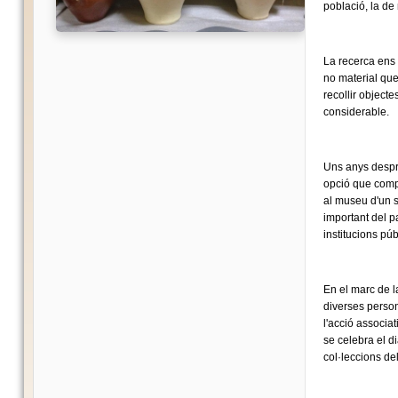
població, la de
La recerca ens 
no material que
recollir object
considerable.
Uns anys despré
opció que compo
al museu d'un s
important del pa
institucions pú
En el marc de l
diverses persone
l'acció associa
se celebra el 
col·leccions del