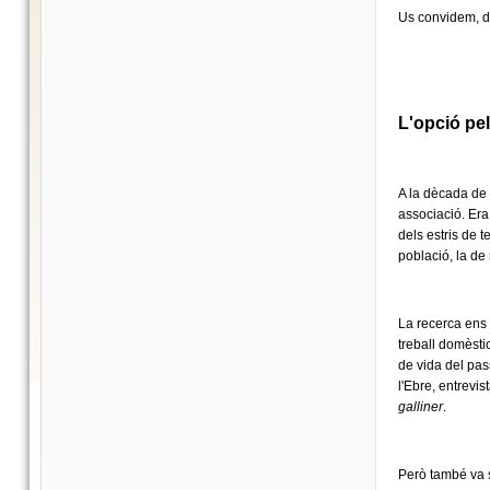
Us convidem, do
L'opció pel
A la dècada de 1
associació. Era
dels estris de t
població, la de
La recerca ens v
treball domèsti
de vida del pas
l'Ebre, entrevi
galliner
.
Però també va s