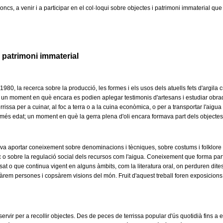
ncs, a venir i a participar en el col·loqui sobre objectes i patrimoni immaterial que
 patrimoni immaterial
980, la recerca sobre la producció, les formes i els usos dels atuells fets d'argila cu
 un moment en què encara es podien aplegar testimonis d'artesans i estudiar obra
errissa per a cuinar, al foc a terra o a la cuina econòmica, o per a transportar l'aig
 més edat; un moment en què la gerra plena d'oli encara formava part dels objecte
a aportar coneixement sobre denominacions i tècniques, sobre costums i folklore assoc
c o sobre la regulació social dels recursos com l'aigua. Coneixement que forma part
sat o que continua vigent en alguns àmbits, com la literatura oral, on perduren dit
stàrem persones i copsàrem visions del món. Fruit d'aquest treball foren exposicio
ervir per a recollir objectes. Des de peces de terrissa popular d'ús quotidià fins 