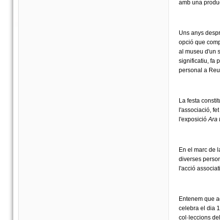
amb una producc
Uns anys despré
opció que compo
al museu d'un s
significatiu, f
personal a Reu
La festa constit
l'associació, f
l'exposició
Ara 
En el marc de l
diverses persone
l'acció associat
Entenem que aqu
celebra el dia
col·leccions del