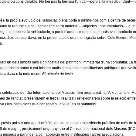
ió prou considerable. No fou pas la terrissa l'única —però sí la més abundant— ti
s, la pròpia evolució de l'associació ens portà a definir-nos com a centre de rece
rta la renuncia a col·leccionar cultura material —objectes i documentació—, que 
eguit de peces i la vehiculació, a partir d'aquest moment, de qualsevol aportació 
a pocs dies es recordava, en la presentació d'una monografia sobre Cels Gomis i Mestr
s.
ueix un dels àmbits més significatius del patrimoni immaterial d'una comunitat. La fe
et que ens ha portat a col·laborar molts cops amb les institucions públiques que ve
toca festa
o la més recent
Pirotècnia de festa
.
a celebració del Dia Internacional del Museus hem programat, a l'Arxiu i amb el M
s de l'entitat, presentarem el treball realitzat i reflexionarem sobre la relació entre
iva i les institucions que conserven i divulguen el patrimoni.
esta pot ser una aportació útil, des de la nostra experiència pràctica de més de t
 18 de maig—, precisament enguany que el Consell Internacional dels Museus (ICOM
s museus a partir de la col·laboració entre institucions i altres associacions.