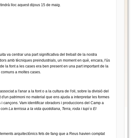
 tindrà lloc aquest dijous 15 de maig.
ita va centrar una part significativa del treball de la nostra
dors amb tècniques preindustrials, un moment en què, encara, l'ús
ua de la font a les cases era ben present en una part important de la
s comuns a moltes cases.
iat a l'anar a la font o a la cultura de l'oli, sobre la divisió del
 d'un patrimoni no material que ens ajuda a interpretar les formes
es i cançons. Vam identificar obradors i produccions del Camp a
ns com
La terrissa a la vida quotidiana
,
Terra, roda i tupí
o
El
a elements arquitectònics fets de fang que a Reus havien comptat