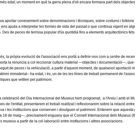
 més edat; un moment en què la gerra plena d'oli encara formava part dels objecte
va aportar coneixement sobre denominacions i tècniques, sobre costums i folklore 
 ens ajuda a interpretar les formes de vida del passat o que continua vigent en algu
es. Des de peces de terrissa popular d'ús quotidià fins a elements arquitectònics 
s, la pròpia evolució de l'associació ens portà a definir-nos com a centre de rece
rta la renuncia a col·leccionar cultura material —objectes i documentació—, que 
eguit de peces i la vehiculació, a partir d'aquest moment, de qualsevol aportació ma
timni immaterial– ha estat, i és, un de les les línies de treball permanent de l'asso
bliques que vetllen pel patrimoni.
a celebració del Dia Internacional del Museus hem programat, a l'Arxiu i amb el M
s de l'entitat, presentarem el treball realitzat i reflexionarem sobre la relació entre
tiva i les institucions que conserven i divulguen el patrimoni. Entenem que aquesta
dia 18 de maig—, precisament enguany que el Consell Internacional dels Museus (I
s museus a partir de la col·laboració entre institucions i altres associacions.