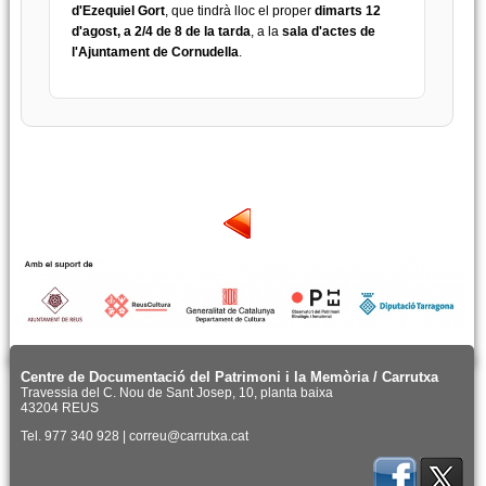
d'Ezequiel Gort
, que tindrà lloc el proper
dimarts 12
d'agost, a 2/4 de 8 de la tarda
, a la
sala d'actes de
l'Ajuntament de Cornudella
.
Centre de Documentació del Patrimoni i la Memòria / Carrutxa
Travessia del C. Nou de Sant Josep, 10, planta baixa
43204 REUS
Tel. 977 340 928 | correu@carrutxa.cat