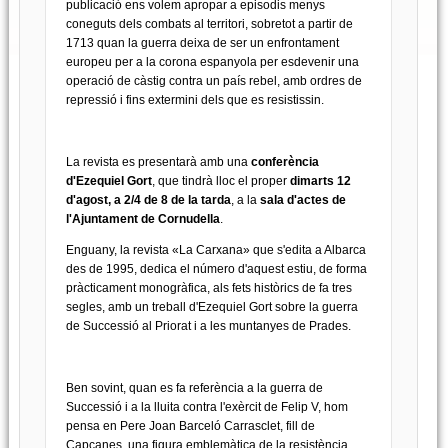
publicació ens volem apropar a episodis menys
coneguts dels combats al territori, sobretot a partir de
1713 quan la guerra deixa de ser un enfrontament
europeu per a la corona espanyola per esdevenir una
operació de càstig contra un país rebel, amb ordres de
repressió i fins extermini dels que es resistissin.
La revista es presentarà amb una
conferència
d'Ezequiel Gort
, que tindrà lloc el proper
dimarts 12
d'agost, a 2/4 de 8 de la tarda
, a la
sala d'actes de
l'Ajuntament de Cornudella
.
Enguany, la revista «La Carxana» que s'edita a Albarca
des de 1995, dedica el número d'aquest estiu, de forma
pràcticament monogràfica, als fets històrics de fa tres
segles, amb un treball d'Ezequiel Gort sobre la guerra
de Successió al Priorat i a les muntanyes de Prades.
Ben sovint, quan es fa referència a la guerra de
Successió i a la lluita contra l'exèrcit de Felip V, hom
pensa en Pere Joan Barceló Carrasclet, fill de
Capçanes, una figura emblemàtica de la resistència