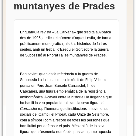
muntanyes de Prades
Enguany, la revista «La Carxana» que s'edita a Albarca
des de 1995, dedica el número d'aquest estiu, de forma
pràcticament monogràfica, als fets històrics de fa tres
segles, amb un treball d'Ezequiel Gort sobre la guerra
de Successió al Priorat i a les muntanyes de Prades.
Ben sovint, quan es fa referència a la guerra de
Successió i a la lluita contra l'exèrcit de Felip V, hom
pensa en Pere Joan Barceló Carrasclet, fill de
Capçanes, una figura emblemàtica de la resistència
antiborbònica. A cavall entre la història i la llegenda que
ha bastit la veu popular idealitzant la seva figura, el
Carrasclet
rep l'homenatge d'institucions i moviments
socials del Camp i el Priorat, cada Onze de Setembre,
com a símbol i com a record de totes les persones que
han lluitat per defensar el país. Més enllà de la seva
figura, que s'esmenta només de passada, amb aquesta