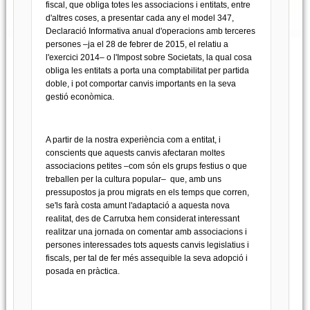
fiscal, que obliga totes les associacions i entitats, entre
d'altres coses, a presentar cada any el model 347,
Declaració Informativa anual d'operacions amb terceres
persones –ja el 28 de febrer de 2015, el relatiu a
l'exercici 2014– o l'Impost sobre Societats, la qual cosa
obliga les entitats a porta una comptabilitat per partida
doble, i pot comportar canvis importants en la seva
gestió econòmica.
A partir de la nostra experiència com a entitat, i
conscients que aquests canvis afectaran moltes
associacions petites –com són els grups festius o que
treballen per la cultura popular– que, amb uns
pressupostos ja prou migrats en els temps que corren,
se'ls farà costa amunt l'adaptació a aquesta nova
realitat, des de Carrutxa hem considerat interessant
realitzar una jornada on comentar amb associacions i
persones interessades tots aquests canvis legislatius i
fiscals, per tal de fer més assequible la seva adopció i
posada en pràctica.