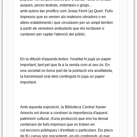
auques, peces teatrals, estampes o goigs...
amb autors tan prolífics com Josep Ferré (a) Queri. Fulls
impresos que es venien als mateixos obradors o en
altres establiments i que circulaven per un ampli territori
a partir de venedors ambulants que els recitaven o
cantaven per captar l'atenció del públic.
En la difusió d'aquests textos l'oralitat hi jugà un paper
important, tant pel que fa a la venda com al seu ús. En
una societat on bona part de la població era analfabeta,
la transmissió oral dels continguts hi juga un paper
important.
Amb aquesta exposició, la Biblioteca Central Xavier
Amorós vol donar a conèixer la importància d'aquest
patrimoni cultural, d'una producció que ens ha deixat
centenars de fulls impresos que es troben en
col∙leccions públiques i d'entitats o particulars. Els plecs
de fil i canya són precedents, en els continguts, el que