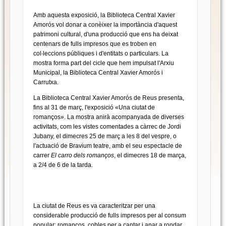
Amb aquesta exposició, la Biblioteca Central Xavier
Amorós vol donar a conèixer la importància d'aquest
patrimoni cultural, d'una producció que ens ha deixat
centenars de fulls impresos que es troben en
col∙leccions públiques i d'entitats o particulars. La
mostra forma part del cicle que hem impulsat l'Arxiu
Municipal, la Biblioteca Central Xavier Amorós i
Carrutxa.
La Biblioteca Central Xavier Amorós de Reus presenta,
fins al 31 de març, l'exposició «Una ciutat de
romanços». La mostra anirà acompanyada de diverses
activitats, com les vistes comentades a càrrec de Jordi
Jubany, el dimecres 25 de març a les 8 del vespre, o
l'actuació de Bravium teatre, amb el seu espectacle de
carrer
El carro dels romanços
, el dimecres 18 de marça,
a 2/4 de 6 de la tarda.
La ciutat de Reus es va caracteritzar per una
considerable producció de fulls impresos per al consum
popular: romanços, cobles per a cantar i anar a rondar,