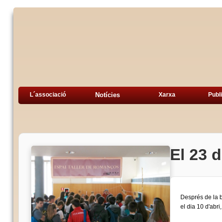
L´associació
Notícies
Xarxa
Publ
El 23 d
Després de la b
el dia 10 d'abri