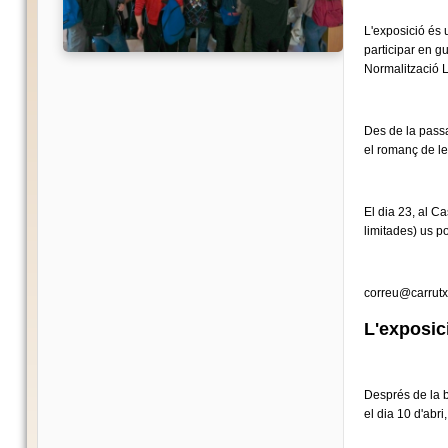
L'exposició és 
participar en g
Normalització L
Des de la passa
el romanç de les
El dia 23, al C
limitades) us 
correu@carrutx
L'exposici
Després de la b
el dia 10 d'abri