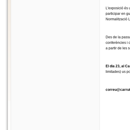
L'exposició és 
participar en g
Normalització L
Des de la passa
conferències i 
a partir de les s
El dia 23, al C
limitades) us 
correu@carrut