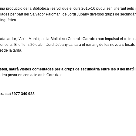
una producció de la Biblioteca i es vol que el curs 2015-16 pugui ser itinerant pels 
uiades per part del Salvador Palomar i de Jordi Jubany diversos grups de secundària d
ingüística.
da tardor, l'Arxiu Municipal, la Biblioteca Central i Carrutxa han impulsat el cicl
concerts. El dilluns 20 d'abril Jordi Jubany cantarà el romanç de les novetats locals
et de la tarda.
astell, haurà visites comentades per a grups de secundària entre les 9 del matí i 
podeu posar en contacte amb Carrutxa:
xa.cat
/ 977 340 928