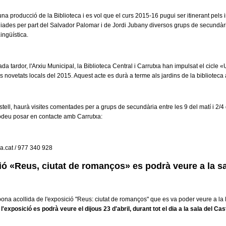
una producció de la Biblioteca i es vol que el curs 2015-16 pugui ser itinerant pels 
uiades per part del Salvador Palomar i de Jordi Jubany diversos grups de secundària d
ingüística.
da tardor, l'Arxiu Municipal, la Biblioteca Central i Carrutxa han impulsat el cicle 
 novetats locals del 2015. Aquest acte es durà a terme als jardins de la biblioteca a 
astell, haurà visites comentades per a grups de secundària entre les 9 del matí i 2/4
podeu posar en contacte amb Carrutxa:
a.ca
t / 977 340 928
ó «Reus, ciutat de romanços» es podrà veure a la sala
ona acollida de l'exposició "Reus: ciutat de romanços" que es va poder veure a la B
,
l'exposició es podrà veure el dijous 23 d'abril, durant tot el dia a la sala del Cas