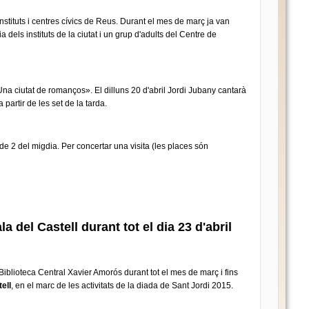
instituts i centres cívics de Reus. Durant el mes de març ja van
els instituts de la ciutat i un grup d'adults del Centre de
«Una ciutat de romanços». El dilluns 20 d'abril Jordi Jubany cantarà
partir de les set de la tarda.
 de 2 del migdia. Per concertar una visita (les places són
 del Castell durant tot el dia 23 d'abril
iblioteca Central Xavier Amorós durant tot el mes de març i fins
tell
, en el marc de les activitats de la diada de Sant Jordi 2015.