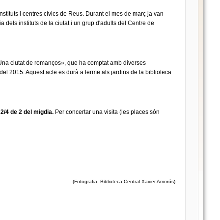
instituts i centres cívics de Reus. Durant el mes de març ja van
els instituts de la ciutat i un grup d'adults del Centre de
e «Una ciutat de romanços», que ha comptat amb diverses
 del 2015. Aquest acte es durà a terme als jardins de la biblioteca
2/4 de 2 del migdia.
Per concertar una visita (les places són
(Fotografia: Biblioteca Central Xavier Amorós)