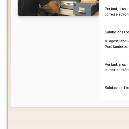
Per tant, si us
correu electròni
Salutacions i bo
A l'agost, tanq
Però també és ve
Per tant, si us
correu electròni
Salutacions i bo