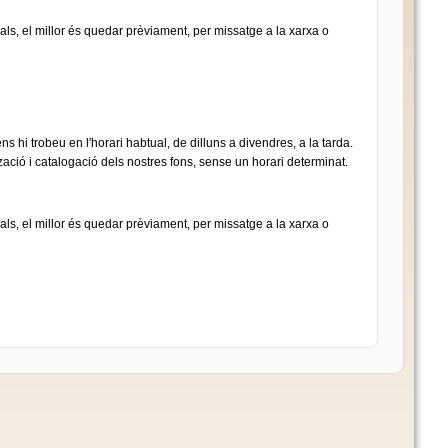
ials, el millor és quedar prèviament, per missatge a la xarxa o
 hi trobeu en l'horari habtual, de dilluns a divendres, a la tarda.
tzació i catalogació dels nostres fons, sense un horari determinat.
ials, el millor és quedar prèviament, per missatge a la xarxa o