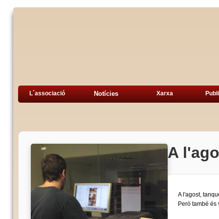
L´associació
Notícies
Xarxa
Publ
A l'ag
A l'agost, tanq
Però també és ve