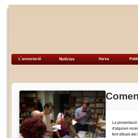
L´associació
Notícies
Xarxa
Publ
Comenc
La presentació 
d'algunes recer
fent difusió del