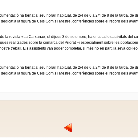
cumentació ha tornat al seu horari habitual, de 2/4 de 6 a 2/4 de 8 de la tarda, de 
ts dedicat a la figura de Cels Gomis i Mestre, conferències sobre el record dels avant
de la revista «La Carxana», el dijous 3 de setembre, ha encetat les activitats del cu
ques realitzades sobre la comarca del Priorat –i especialment sobre les poblacions 
 nostre treball. Els assistents van poder completar, si més no en part, la seva col·le
cumentació ha tornat al seu horari habitual, de 2/4 de 6 a 2/4 de 8 de la tarda, de 
ts dedicat a la figura de Cels Gomis i Mestre, conferències sobre el record dels avant