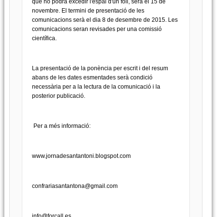
que no podrà excedir l'espai d'un foli, serà el 15 de
novembre. El termini de presentació de les
comunicacions serà el dia 8 de desembre de 2015. Les
comunicacions seran revisades per una comissió
científica.
La presentació de la ponència per escrit i del resum
abans de les dates esmentades serà condició
necessària per a la lectura de la comunicació i la
posterior publicació.
Per a més informació:
www.jornadesantantoni.blogspot.com
confrariasantantona@gmail.com
info@forcall.es