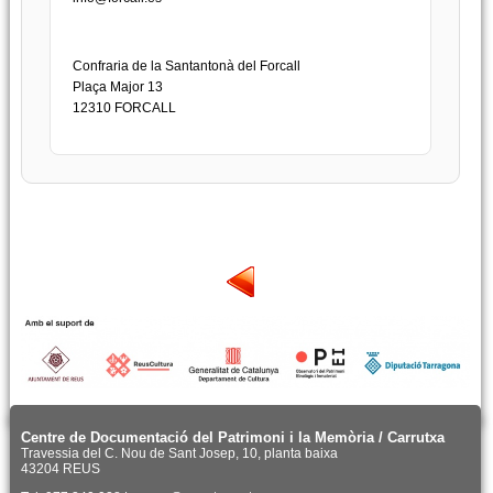
Confraria de la Santantonà del Forcall
Plaça Major 13
12310 FORCALL
Centre de Documentació del Patrimoni i la Memòria / Carrutxa
Travessia del C. Nou de Sant Josep, 10, planta baixa
43204 REUS