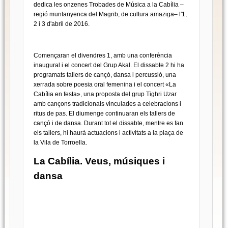
dedica les onzenes Trobades de Música a la Cabília –
regió muntanyenca del Magrib, de cultura amaziga– l'1,
2 i 3 d'abril de 2016.
Començaran el divendres 1, amb una conferència
inaugural i el concert del Grup Akal. El dissabte 2 hi ha
programats tallers de cançó, dansa i percussió, una
xerrada sobre poesia oral femenina i el concert «La
Cabília en festa», una proposta del grup Tighri Uzar
amb cançons tradicionals vinculades a celebracions i
ritus de pas. El diumenge continuaran els tallers de
cançó i de dansa. Durant tot el dissabte, mentre es fan
els tallers, hi haurà actuacions i activitats a la plaça de
la Vila de Torroella.
La Cabília. Veus, músiques i
dansa