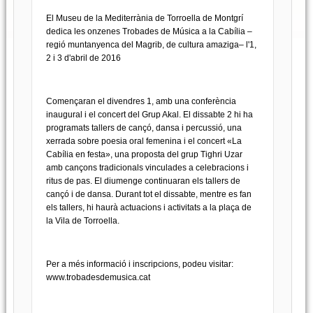
El Museu de la Mediterrània de Torroella de Montgrí
dedica les onzenes Trobades de Música a la Cabília –
regió muntanyenca del Magrib, de cultura amaziga– l'1,
2 i 3 d'abril de 2016
Començaran el divendres 1, amb una conferència
inaugural i el concert del Grup Akal. El dissabte 2 hi ha
programats tallers de cançó, dansa i percussió, una
xerrada sobre poesia oral femenina i el concert «La
Cabília en festa», una proposta del grup Tighri Uzar
amb cançons tradicionals vinculades a celebracions i
ritus de pas. El diumenge continuaran els tallers de
cançó i de dansa. Durant tot el dissabte, mentre es fan
els tallers, hi haurà actuacions i activitats a la plaça de
la Vila de Torroella.
Per a més informació i inscripcions, podeu visitar:
www.trobadesdemusica.cat