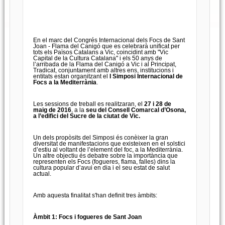
En el marc del Congrés Internacional dels Focs de Sant
Joan - Flama del Canigó que es celebrarà unificat per
tots els Països Catalans a Vic, coincidint amb "Vic
Capital de la Cultura Catalana" i els 50 anys de
l’arribada de la Flama del Canigó a Vic i al Principat,
Tradicat, conjuntament amb altres ens, institucions i
entitats estan organitzant el
I Simposi Internacional de
Focs a la Mediterrània
.
Les sessions de treball es realitzaran, el
27 i 28 de
maig de 2016
, a la
seu del Consell Comarcal d’Osona,
a l’edifici del Sucre de la ciutat de Vic.
Un dels propòsits del Simposi és conèixer la gran
diversitat de manifestacions que existeixen en el solstici
d’estiu al voltant de l’element del foc, a la Mediterrània.
Un altre objectiu és debatre sobre la importància que
representen els Focs (fogueres, flama, falles) dins la
cultura popular d’avui en dia i el seu estat de salut
actual.
Amb aquesta finalitat s'han definit tres àmbits:
Àmbit 1: Focs i fogueres de Sant Joan