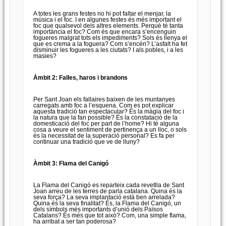
A totes les grans festes no hi pot faltar el menjar, la
música i el foc. I en algunes festes és més important el
foc que qualsevol dels altres elements. Perquè té tanta
importància el foc? Com és que encara s’encenguin
fogueres malgrat tots els impediments? Sols és llenya el
que es crema a la foguera? Com s’encén? L’asfalt ha fet
disminuir les fogueres a les ciutats? I als pobles, i a les
masies?
Àmbit 2: Falles, haros i brandons
Per Sant Joan els fallaires baixen de les muntanyes
carregats amb foc a l’esquena. Com es pot explicar
aquesta tradició tan espectacular? És la màgia del foc i
la natura que la fan possible? És la constatació de la
domesticació del foc per part de l’home? Hi té alguna
cosa a veure el sentiment de pertinença a un lloc, o sols
és la necessitat de la superació personal? Es fa per
continuar una tradició que ve de lluny?
Àmbit 3: Flama del Canigó
La Flama del Canigó es reparteix cada revetlla de Sant
Joan arreu de les terres de parla catalana. Quina és la
seva força? La seva implantació està ben arrelada?
Quina és la seva finalitat? És, la Flama del Canigó, un
dels símbols més importants d’unió dels Països
Catalans? És més que tot això? Com, una simple flama,
ha arribat a ser tan poderosa?