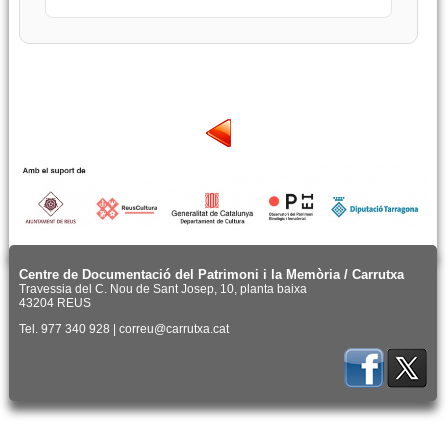
Centre de Documentació del Patrimoni i la Memòria / Carrutxa
Travessia del C. Nou de Sant Josep, 10, planta baixa
43204 REUS
Tel. 977 340 928 | correu@carrutxa.cat