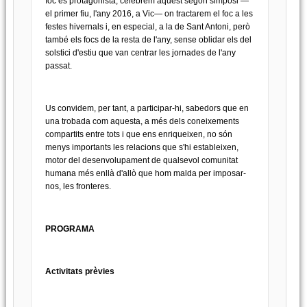
foc es protagonista, celebrem aquest segon simposi —
el primer fiu, l'any 2016, a Vic— on tractarem el foc a les
festes hivernals i, en especial, a la de Sant Antoni, però
també els focs de la resta de l'any, sense oblidar els del
solstici d'estiu que van centrar les jornades de l'any
passat.
Us convidem, per tant, a participar-hi, sabedors que en
una trobada com aquesta, a més dels coneixements
compartits entre tots i que ens enriqueixen, no són
menys importants les relacions que s'hi estableixen,
motor del desenvolupament de qualsevol comunitat
humana més enllà d'allò que hom malda per imposar-
nos, les fronteres.
PROGRAMA
Activitats prèvies