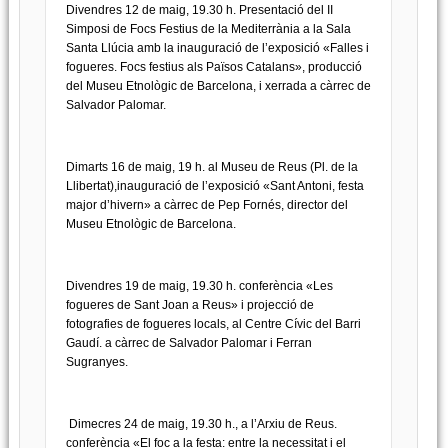
Divendres 12 de maig, 19.30 h. Presentació del II
Simposi de Focs Festius de la Mediterrània a la Sala
Santa Llúcia amb la inauguració de l’exposició «Falles i
fogueres. Focs festius als Països Catalans», producció
del Museu Etnològic de Barcelona, i xerrada a càrrec de
Salvador Palomar.
Dimarts 16 de maig, 19 h. al Museu de Reus (Pl. de la
Llibertat),inauguració de l’exposició «Sant Antoni, festa
major d’hivern» a càrrec de Pep Fornés, director del
Museu Etnològic de Barcelona.
Divendres 19 de maig, 19.30 h. conferència «Les
fogueres de Sant Joan a Reus» i projecció de
fotografies de fogueres locals, al Centre Cívic del Barri
Gaudí. a càrrec de Salvador Palomar i Ferran
Sugranyes.
Dimecres 24 de maig, 19.30 h., a l’Arxiu de Reus.
conferència «El foc a la festa: entre la necessitat i el