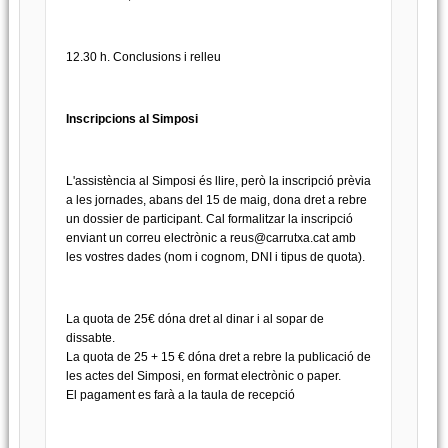
12.30 h. Conclusions i relleu
Inscripcions al Simposi
L'assistència al Simposi és llire, però la inscripció prèvia
a les jornades, abans del 15 de maig, dona dret a rebre
un dossier de participant. Cal formalitzar la inscripció
enviant un correu electrònic a reus@carrutxa.cat amb
les vostres dades (nom i cognom, DNI i tipus de quota).
La quota de 25€ dóna dret al dinar i al sopar de
dissabte.
La quota de 25 + 15 € dóna dret a rebre la publicació de
les actes del Simposi, en format electrònic o paper.
El pagament es farà a la taula de recepció