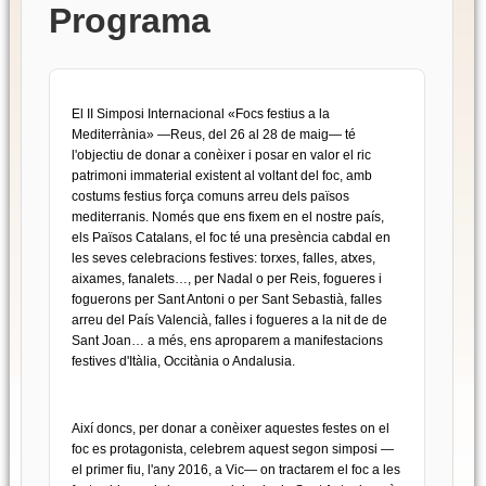
Programa
El II Simposi Internacional «Focs festius a la
Mediterrània» —Reus, del 26 al 28 de maig— té
l'objectiu de donar a conèixer i posar en valor el ric
patrimoni immaterial existent al voltant del foc, amb
costums festius força comuns arreu dels països
mediterranis. Només que ens fixem en el nostre país,
els Països Catalans, el foc té una presència cabdal en
les seves celebracions festives: torxes, falles, atxes,
aixames, fanalets…, per Nadal o per Reis, fogueres i
foguerons per Sant Antoni o per Sant Sebastià, falles
arreu del País Valencià, falles i fogueres a la nit de de
Sant Joan… a més, ens aproparem a manifestacions
festives d'Itàlia, Occitània o Andalusia.
Així doncs, per donar a conèixer aquestes festes on el
foc es protagonista, celebrem aquest segon simposi —
el primer fiu, l'any 2016, a Vic— on tractarem el foc a les