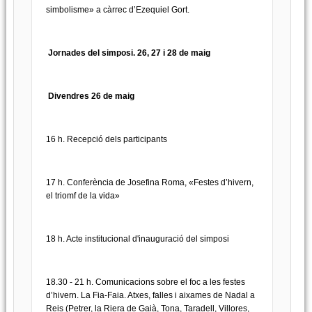
simbolisme» a càrrec d’Ezequiel Gort.
Jornades del simposi. 26, 27 i 28 de maig
Divendres 26 de maig
16 h. Recepció dels participants
17 h. Conferència de Josefina Roma, «Festes d’hivern,
el triomf de la vida»
18 h. Acte institucional d'inauguració del simposi
18.30 - 21 h. Comunicacions sobre el foc a les festes
d’hivern. La Fia-Faia. Atxes, falles i aixames de Nadal a
Reis (Petrer, la Riera de Gaià, Tona, Taradell, Villores,