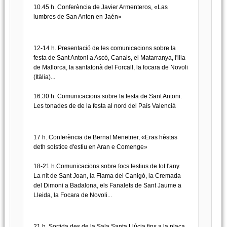
10.45 h. Conferència de Javier Armenteros, «Las
lumbres de San Anton en Jaén»
12-14 h. Presentació de les comunicacions sobre la
festa de Sant Antoni a Ascó, Canals, el Matarranya, l'illa
de Mallorca, la santatonà del Forcall, la focara de Novoli
(Itàlia)...
16.30 h. Comunicacions sobre la festa de Sant Antoni.
Les tonades de de la festa al nord del País Valencià
17 h. Conferència de Bernat Menetrier, «Eras hèstas
deth solstice d'estiu en Aran e Comenge»
18-21 h.Comunicacions sobre focs festius de tot l'any.
La nit de Sant Joan, la Flama del Canigó, la Cremada
del Dimoni a Badalona, els Fanalets de Sant Jaume a
Lleida, la Focara de Novoli...
21 h. Sortida des de la Sala Santa Llúcia fins a la plaça