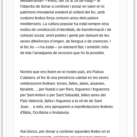
Mediterrània» —Reus, del 26 al 28 de maig— té
l'objectiu de donar a conèixer i posar en valor el ric
patrimoni immaterial existent al voltant del foc, amb
costums festius força comuns arreu dels països
mediterranis. La cultura popular ha estat sempre eina
motriu de construcció d’identitats, de transformació i de
cohesió social, unint pobles i gents per damunt de les
seves diferències d’origen, de llengua o de creences. I
el foc és —i ha estat— un element físic i simbòlic més
de tota l’amalgama de recursos que ho fa possible.
Només que ens fixem en el nostre país, els Països
Catalans, el foc té una presència cabdal en les seves
celebracions festives: torxes, falles, atxes, aixames,
fanalets…, per Nadal o per Reis, fogueres i foguerons
per Sant Antoni o per Sant Sebastià, falles arreu del
País Valencià, falles i fogueres a la nit de de Sant
Joan… a més, ens aproparem a manifestacions festives
d'Itàlia, Occitània o Andalusia.
Així doncs, per donar a conèixer aquestes festes on el