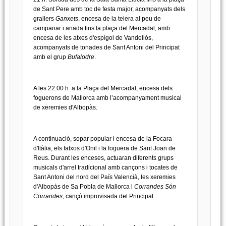
de Sant Pere amb toc de festa major, acompanyats dels
grallers
Ganxets
, encesa de la teiera al peu de
campanar i anada fins la plaça del Mercadal, amb
encesa de les atxes d'espígol de Vandellós,
acompanyats de tonades de Sant Antoni del Principat
amb el grup
Bufalodre
.
A les 22.00 h. a la Plaça del Mercadal, encesa dels
foguerons de Mallorca amb l’acompanyament musical
de xeremies d'Albopàs.
A continuació, sopar popular i encesa de la Focara
d'Itàlia, els fatxos d'Onil i la foguera de Sant Joan de
Reus. Durant les enceses, actuaran diferents grups
musicals d'arrel tradicional amb cançons i tocates de
Sant Antoni del nord del País Valencià, les xeremies
d'Albopàs de Sa Pobla de Mallorca i
Corrandes Són
Corrandes
, cançó improvisada del Principat.