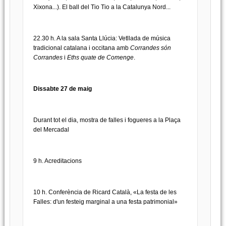
Xixona...). El ball del Tio Tio a la Catalunya Nord...
22.30 h. A la sala Santa Llúcia: Vetllada de música
tradicional catalana i occitana amb
Corrandes són
Corrandes
i
Eths quate de Comenge
.
Dissabte 27 de maig
Durant tot el dia, mostra de falles i fogueres a la Plaça
del Mercadal
9 h. Acreditacions
10 h. Conferència de Ricard Català, «La festa de les
Falles: d'un festeig marginal a una festa patrimonial»