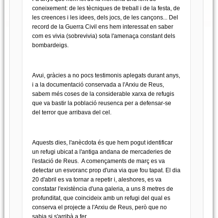
coneixement: de les tècniques de treball i de la festa, de
les creences i les idees, dels jocs, de les cançons... Del
record de la Guerra Civil ens hem interessat en saber
com es vivia (sobrevivia) sota l'amenaça constant dels
bombardeigs.
Avui, gràcies a no pocs testimonis aplegats durant anys,
i a la documentació conservada a l'Arxiu de Reus,
sabem més coses de la considerable xarxa de refugis
que va bastir la població reusenca per a defensar-se
del terror que arribava del cel.
Aquests dies, l'anècdota és que hem pogut identificar
un refugi ubicat a l'antiga andana de mercaderies de
l'estació de Reus. A començaments de març es va
detectar un esvoranc prop d'una via que fou tapat. El dia
20 d'abril es va tornar a repetir i, aleshores, es va
constatar l'existència d'una galeria, a uns 8 metres de
profunditat, que coincideix amb un refugi del qual es
conserva el projecte a l'Arxiu de Reus, però que no
sabia si s'arribà a fer.