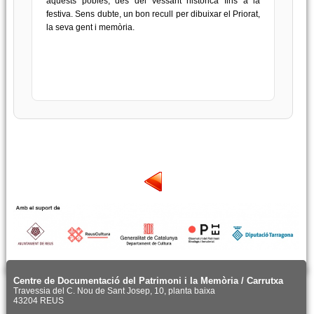
aquests pobles, des del vessant històrica fins a la
festiva. Sens dubte, un bon recull per dibuixar el Priorat,
la seva gent i memòria.
Centre de Documentació del Patrimoni i la Memòria / Carrutxa
Travessia del C. Nou de Sant Josep, 10, planta baixa
43204 REUS