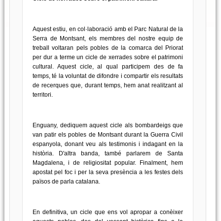
Aquest estiu, en col·laboració amb el Parc Natural de la
Serra de Montsant, els membres del nostre equip de
treball voltaran pels pobles de la comarca del Priorat
per dur a terme un cicle de xerrades sobre el patrimoni
cultural. Aquest cicle, al qual participem des de fa
temps, té la voluntat de difondre i compartir els resultats
de recerques que, durant temps, hem anat realitzant al
territori.
Enguany, dediquem aquest cicle als bombardeigs que
van patir els pobles de Montsant durant la Guerra Civil
espanyola, donant veu als testimonis i indagant en la
història. D'altra banda, també parlarem de Santa
Magdalena, i de religiositat popular. Finalment, hem
apostat pel foc i per la seva presència a les festes dels
països de parla catalana.
En definitiva, un cicle que ens vol apropar a conèixer