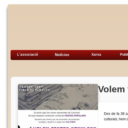
L´associació
Notícies
Xarxa
Publ
Volem 
Des de fa 38 an
culturals, hem d