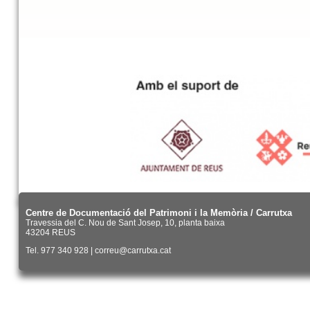
Centre de Documentació del Patrimoni i la Memòria / Carrutxa
Travessia del C. Nou de Sant Josep, 10, planta baixa
43204 REUS
Tel. 977 340 928 | correu@carrutxa.cat