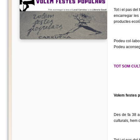
Tot i el pas del
encarregar les
productes ecol
Podeu col·labor
Podeu aconsegui
TOT SOM CULT
Volem festes 
Des de fa 38 an
culturals, hem d