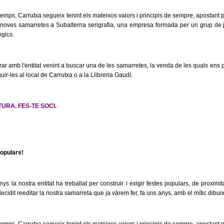
 temps, Carrutxa segueix tenint els mateixos valors i principis de sempre, apostant p
 noves samarretes a Subalterna serigrafia, una empresa formada per un grup de j
ògics.
ar amb l'entitat venint a buscar una de les samarretes, la venda de les quals ens pe
r-les al local de Carrutxa o a la Llibreria Gaudí.
URA. FES-TE SOCI.
populars!
ys la nostra entitat ha treballat per construir i exigir festes populars, de proximi
ecidit reeditar la nostra samarreta que ja vàrem fer, fa uns anys, amb el mític dibui