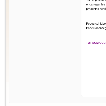
Tot i el pas del
encarregar les
productes ecol
Podeu col·labor
Podeu aconsegui
TOT SOM CULT