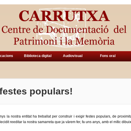
icacions
Biblioteca digital
Audiovisual
Fons oral
festes populars!
ys la nostra entitat ha treballat per construir i exigir festes populars, de proximi
ecidit reeditar la nostra samarreta que ja vàrem fer, fa uns anys, amb el mític dibui