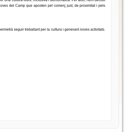
er una cultura lliure, inclusiva i democràtica. Per això, hem decidit
oves del Camp que aposten pel comerç just, de proximitat i pels
rmetrà seguir treballant per la cultura i generant noves activitats.