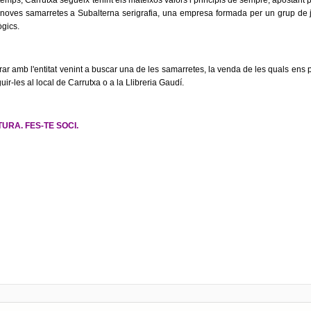
 temps, Carrutxa segueix tenint els mateixos valors i principis de sempre, apostant p
 noves samarretes a Subalterna serigrafia, una empresa formada per un grup de j
ògics.
ar amb l'entitat venint a buscar una de les samarretes, la venda de les quals ens pe
r-les al local de Carrutxa o a la Llibreria Gaudí.
URA. FES-TE SOCI.