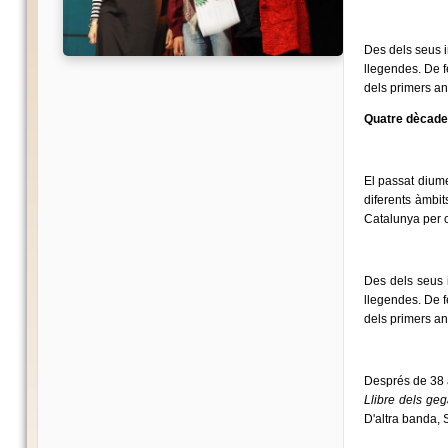
Des dels seus in
llegendes. De f
dels primers an
Quatre dècades
El passat diume
diferents àmbit
Catalunya per 
Des dels seus in
llegendes. De f
dels primers an
Després de 38 a
Llibre dels ge
D'altra banda, 