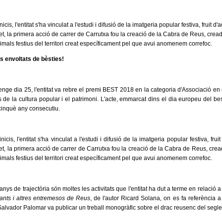
icis, l'entitat s'ha vinculat a l'estudi i difusió de la imatgeria popular festiva, fruit
et, la primera acció de carrer de Carrutxa fou la creació de la Cabra de Reus, cre
imals festius del territori creat específicament pel que avui anomenem correfoc.
 envoltats de bèsties!
nge dia 25, l'entitat va rebre el premi BEST 2018 en la categoria d'Associació en
s de la cultura popular i el patrimoni. L'acte, emmarcat dins el dia europeu del best
cinquè any consecutiu.
icis, l'entitat s'ha vinculat a l'estudi i difusió de la imatgeria popular festiva, f
et, la primera acció de carrer de Carrutxa fou la creació de la Cabra de Reus, cr
imals festius del territori creat específicament pel que avui anomenem correfoc.
nys de trajectòria són moltes les activitats que l'entitat ha dut a terme en relació a
gants i altres entremesos de Reus
, de l'autor Ricard Solana, on es fa referència 
Salvador Palomar va publicar un treball monogràfic sobre el drac reusenc del segl