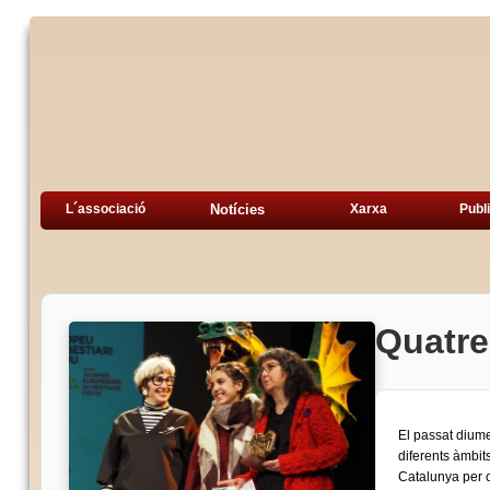
L´associació
Notícies
Xarxa
Publ
Quatre
El passat diume
diferents àmbits
Catalunya per 