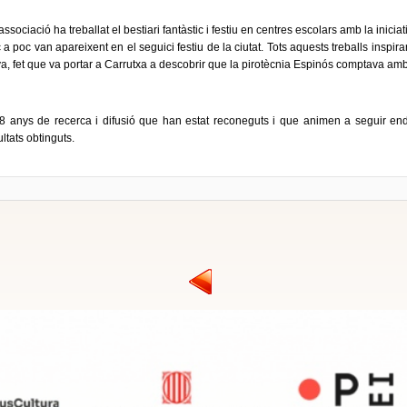
l'associació ha treballat el bestiari fantàstic i festiu en centres escolars amb la inicia
a poc van apareixent en el seguici festiu de la ciutat. Tots aquests treballs inspir
iva, fet que va portar a Carrutxa a descobrir que la pirotècnia Espinós comptava am
38 anys de recerca i difusió que han estat reconeguts i que animen a seguir enda
ultats obtinguts.