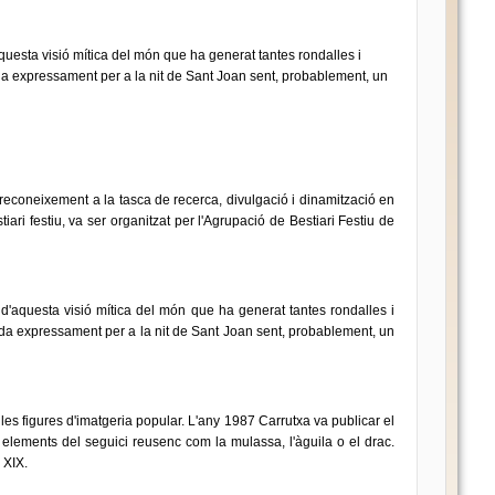
 d'aquesta visió mítica del món que ha generat tantes rondalles i
ada expressament per a la nit de Sant Joan sent, probablement, un
 reconeixement a la tasca de recerca, divulgació i dinamització en
iari festiu, va ser organitzat per l'Agrupació de Bestiari Festiu de
ruit d'aquesta visió mítica del món que ha generat tantes rondalles i
eada expressament per a la nit de Sant Joan sent, probablement, un
 les figures d'imatgeria popular. L'any 1987 Carrutxa va publicar el
a elements del seguici reusenc com la mulassa, l'àguila o el drac.
e XIX.