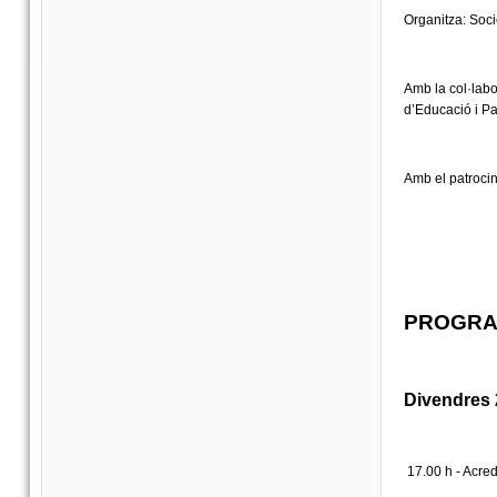
Organitza: Soci
Amb la col·lab
d’Educació i Pa
Amb el patrocin
PROGR
Divendres
17.00 h - Acred