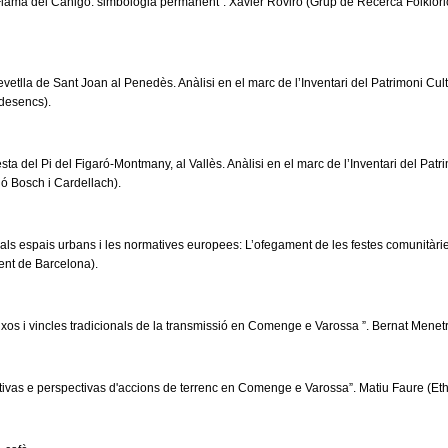
“Flama del Canigó: simbologia permanent”. Xavier Roviró (Grup de Recerca Folklòri
evetlla de Sant Joan al Penedès. Anàlisi en el marc de l’Inventari del Patrimoni Cult
desencs).
esta del Pi del Figaró-Montmany, al Vallès. Anàlisi en el marc de l’Inventari del Pat
ó Bosch i Cardellach).
 als espais urbans i les normatives europees: L’ofegament de les festes comunitàri
nt de Barcelona).
eixos i vincles tradicionals de la transmissió en Comenge e Varossa ”. Bernat Men
iativas e perspectivas d'accions de terrenc en Comenge e Varossa”. Matiu Faure (