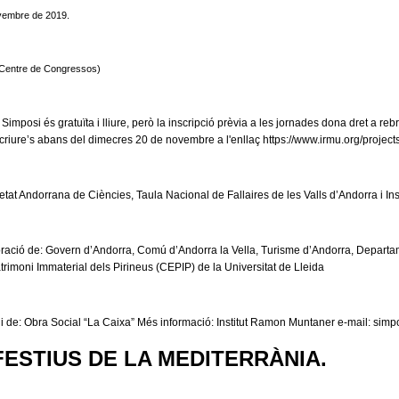
ovembre de 2019.
 (Centre de Congressos)
 Simposi és gratuïta i lliure, però la inscripció prèvia a les jornades dona dret a reb
criure’s abans del dimecres 20 de novembre a l'enllaç https://www.irmu.org/project
etat Andorrana de Ciències, Taula Nacional de Fallaires de les Valls d’Andorra i I
oració de: Govern d’Andorra, Comú d’Andorra la Vella, Turisme d’Andorra, Departa
trimoni Immaterial dels Pirineus (CEPIP) de la Universitat de Lleida
i de: Obra Social “La Caixa” Més informació: Institut Ramon Muntaner e-mail:
simp
FESTIUS DE LA MEDITERRÀNIA.