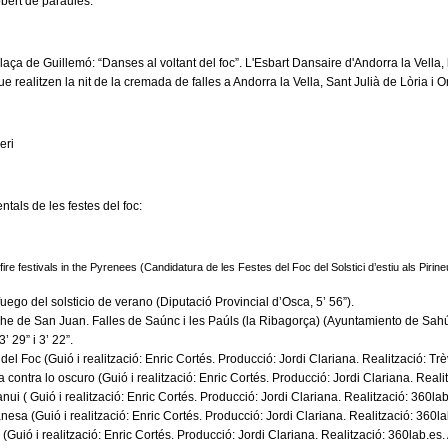
obert de paraules.
laça de Guillemó: “Danses al voltant del foc”. L'Esbart Dansaire d'Andorra la Vella, 
e realitzen la nit de la cremada de falles a Andorra la Vella, Sant Julià de Lòria i O
eri
tals de les festes del foc:
ire festivals in the Pyrenees (Candidatura de les Festes del Foc del Solstici d’estiu als Pi
fuego del solsticio de verano (Diputació Provincial d’Osca, 5’ 56”).
che de San Juan. Falles de Saúnc i les Paúls (la Ribagorça) (Ayuntamiento de Sah
 29” i 3’ 22”.
 del Foc (Guió i realització: Enric Cortés. Producció: Jordi Clariana. Realització: Tr
a contra lo oscuro (Guió i realització: Enric Cortés. Producció: Jordi Clariana. Realit
nui ( Guió i realització: Enric Cortés. Producció: Jordi Clariana. Realització: 360la
nesa (Guió i realització: Enric Cortés. Producció: Jordi Clariana. Realització: 360l
 (Guió i realització: Enric Cortés. Producció: Jordi Clariana. Realització: 360lab.es