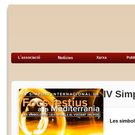
L´associació
Notícies
Xarxa
Publ
IV Sim
Les simbolo