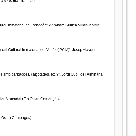
ca d’Osona; Tradicat).
ural Immaterial del Penedès”. Abraham Guillén Villar (Institut
rimoni Cultural Immaterial del Vallès (IPCIV)”. Josep Alavedra
es amb barbacoes, calçotades, etc.?”. Jordi Cubillos i Almiñana
etrier-Marcadal (Eth Ostau Comengés).
Eth Ostau Comengés).