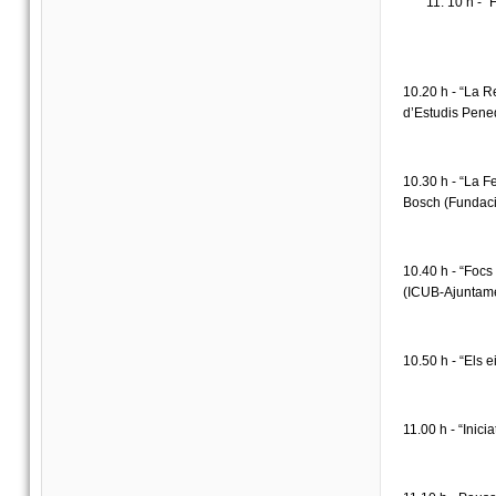
10 h - 
10.20 h - “La R
d’Estudis Pene
10.30 h - “La F
Bosch (Fundaci
10.40 h - “Focs
(ICUB-Ajuntame
10.50 h - “Els 
11.00 h - “Inic