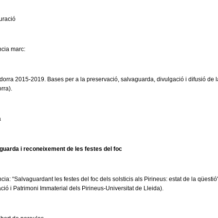
uració
ncia marc:
ndorra 2015-2019. Bases per a la preservació, salvaguarda, divulgació i difusió de l
rra).
a
guarda i reconeixement de les festes del foc
ia: “Salvaguardant les festes del foc dels solsticis als Pirineus: estat de la qüest
ió i Patrimoni Immaterial dels Pirineus-Universitat de Lleida).