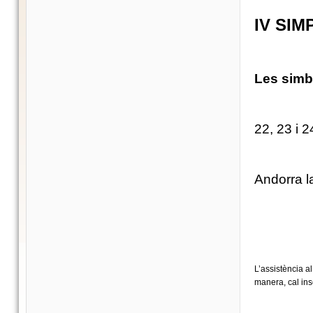
IV SIM
Les simbo
22, 23 i 
Andorra l
L’assistència al
manera, cal ins