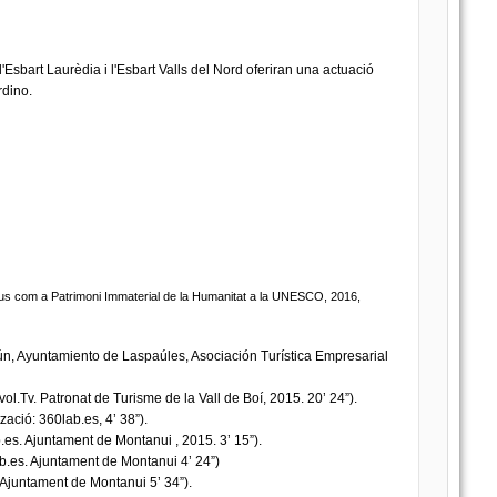
l'Esbart Laurèdia i l'Esbart Valls del Nord oferiran una actuació
rdino.
rineus com a Patrimoni Immaterial de la Humanitat a la UNESCO, 2016,
ún, Ayuntamiento de Laspaúles, Asociación Turística Empresarial
èvol.Tv. Patronat de Turisme de la Vall de Boí, 2015. 20’ 24”).
zació: 360lab.es, 4’ 38”).
b.es. Ajuntament de Montanui , 2015. 3’ 15”).
ab.es. Ajuntament de Montanui 4’ 24”)
. Ajuntament de Montanui 5’ 34”).