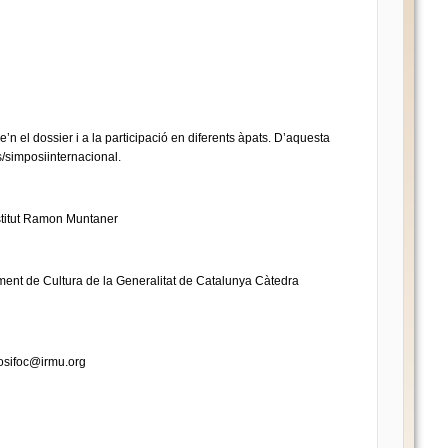
re’n el dossier i a la participació en diferents àpats. D’aquesta
s/simposiinternacional.
nstitut Ramon Muntaner
ment de Cultura de la Generalitat de Catalunya Càtedra
osifoc@irmu.org