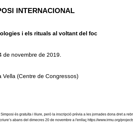
POSI INTERNACIONAL
logies i els rituals al voltant del foc
24 de novembre de 2019.
a Vella (Centre de Congressos)
 Simposi és gratuïta i lliure, però la inscripció prèvia a les jornades dona dret a reb
criure’s abans del dimecres 20 de novembre a l'enllaç https://www.irmu.org/project