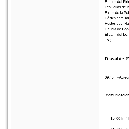
Flames del Pirin
Les Fallas de Is
Falles de la Po
Hèstes deth Taro
Hèstes deth Har
Fia faia de Bag
El camí del foc
15”).
Dissabte 2
09.45 h - Acred
Comunicacion
00 h - “