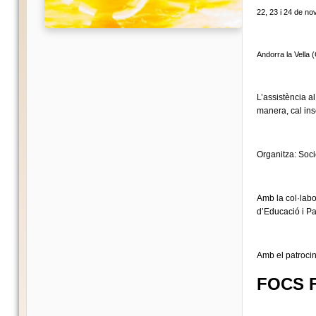
22, 23 i 24 de n
Andorra la Vella
L’assistència al
manera, cal ins
Organitza: Soci
Amb la col·lab
d’Educació i Pa
Amb el patrocin
FOCS 