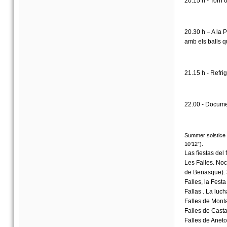
20.15 h - Torn 
20.30 h – A la P
amb els balls qu
21.15 h - Refrig
22.00 - Documen
Summer solstice f
10’12”).
Las fiestas del 
Les Falles. No
de Benasque). 3’
Falles, la Festa
Fallas . La luch
Falles de Monta
Falles de Casta
Falles de Aneto