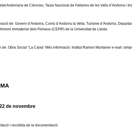
etat Andorrana de Ciències, Taula Nacional de Fallaires de les Valls d’Andorra i I
oració de: Govern d’Andorra, Comú d’Andorra la Vella, Turisme d’Andorra, Departa
trimoni Immaterial dels Pirineus (CEPIP) de la Universitat de Lleida
i de: Obra Social “La Caixa” Més informació: Institut Ramon Muntaner e-mail:
simp
AMA
 22 de novembre
itació i recollida de la documentació