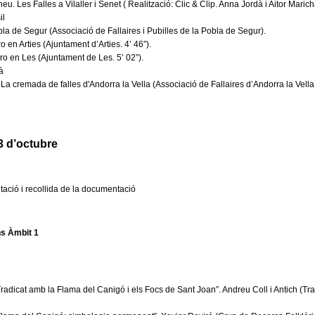
eu. Les Falles a Vilaller i Senet ( Realització: Clic & Clip. Anna Jordà i Aitor Marich
il
bla de Segur (Associació de Fallaires i Pubilles de la Pobla de Segur).
 en Arties (Ajuntament d’Arties. 4’ 46”).
o en Les (Ajuntament de Les. 5’ 02”).
à
. La cremada de falles d'Andorra la Vella (Associació de Fallaires d’Andorra la Vella.
3 d’octubre
itació i recollida de la documentació
s Àmbit 1
Tradicat amb la Flama del Canigó i els Focs de Sant Joan”. Andreu Coll i Antich (Tra