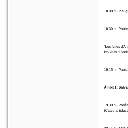
18.00 h - Inaug
18.30 h - Ponè
“Les falles d'A
les Valls d’Ando
19.15 h - Paus
Àmbit 1: Salva
19.30 h - Ponènc
(Càtedra Educac