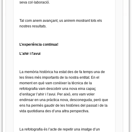
seva col·laboració.
Tal com anem avançant, us anirem mostrant tots els
nostres resultats.
L’experiència continua!
L'ahir i l'avui
La memòria històrica ha estat des de fa temps una de
les línies més importants de la nostra entitat. En el
moment en què vam conèixer la tècnica de la
refotografia vam descobrir una nova eina capaç
d’enllaçar l’ahir i l’avui. Per això, ens vam voler
endinsar en una pràctica nova, desconeguda, però que
ens ha permès gaudir de les històries del passat i de la
vida quotidiana des d’una altra perspectiva.
La refotografia és l’acte de repetir una imatge d’un