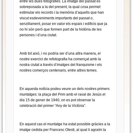
entre les dues fotografies. La imatge del passat és
sobreposada a la del present, la qual cosa permet
estimular els records i la memòria d’aquells que han
viscut esdeveniments importants del passat o,
senzillament, posar en valor els espais i edificis que ja
no hi són però que formen part de la història de les
persones i d’una ciutat.
Amb tot això, i no podria ser d’una altra manera, el
nostre exercici de refotografia ha començat amb la
nostra ciutat a través d’imatges del franquisme i els
nostres comerços centenaris, entre altres temes.
En aquesta notícia podeu veure un dels nostres primers
muntatges: la plaça del Prim amb el raval de Jesús el
dia 15 de gener de 1940, on es pot observar la
celebració del primer “Any de la Victòria”.
En aquest cas el muntatge ha estat possible gràcies a la
imatge cedida per Francesc Olesti, al qual li agraïm la