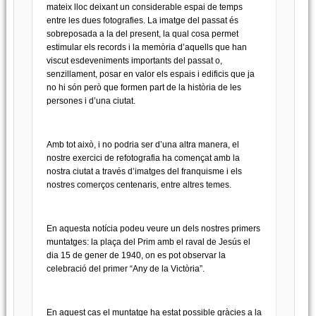
mateix lloc deixant un considerable espai de temps
entre les dues fotografies. La imatge del passat és
sobreposada a la del present, la qual cosa permet
estimular els records i la memòria d’aquells que han
viscut esdeveniments importants del passat o,
senzillament, posar en valor els espais i edificis que ja
no hi són però que formen part de la història de les
persones i d’una ciutat.
Amb tot això, i no podria ser d’una altra manera, el
nostre exercici de refotografia ha començat amb la
nostra ciutat a través d’imatges del franquisme i els
nostres comerços centenaris, entre altres temes.
En aquesta notícia podeu veure un dels nostres primers
muntatges: la plaça del Prim amb el raval de Jesús el
dia 15 de gener de 1940, on es pot observar la
celebració del primer “Any de la Victòria”.
En aquest cas el muntatge ha estat possible gràcies a la