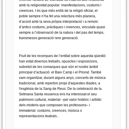
amb la religiositat popular: manifestacions, costums i
creences. I és que més enllà de la religió oficial, el
poble sempre n’ha fet una relectura més planera,
d’acord amb la seva pròpia interpretació i a remolc
d’antics costums, pràctiques i creences, vinculats quasi
sempre a l’observació de la natura i del pas del temps,
transmesos generació rere generació.
Fruit de les recerques de l’entitat sobre aquesta qüestió
han estat diversos treballs, opuscles i exposicions,
sobretot de les comarques que són el nostre àmbit
principal d’actuació: el Baix Camp i el Priorat. També
vam organitzar, durant alguns anys, concerts de música
tradicional, amb repertori propi d'aquestes diades, a
l'església de la Sang de Reus. De la celebració de la
Setmana Santa reusenca ens ha interessat el seu
patrimoni cultural, material –pel valor històric i artístic
dels misteris que composen les professons– i
immaterial: costums, creences, música o
representacions teatrals..