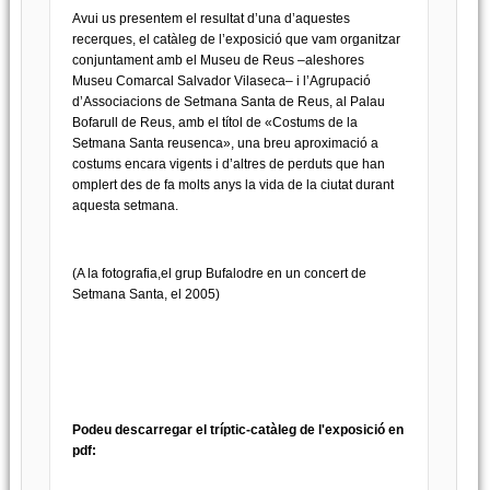
Avui us presentem el resultat d’una d’aquestes
recerques, el catàleg de l’exposició que vam organitzar
conjuntament amb el Museu de Reus –aleshores
Museu Comarcal Salvador Vilaseca– i l’Agrupació
d’Associacions de Setmana Santa de Reus, al Palau
Bofarull de Reus, amb el títol de «Costums de la
Setmana Santa reusenca», una breu aproximació a
costums encara vigents i d’altres de perduts que han
omplert des de fa molts anys la vida de la ciutat durant
aquesta setmana.
(A la fotografia,el grup Bufalodre en un concert de
Setmana Santa, el 2005)
Podeu descarregar el tríptic-catàleg de l'exposició en
pdf: