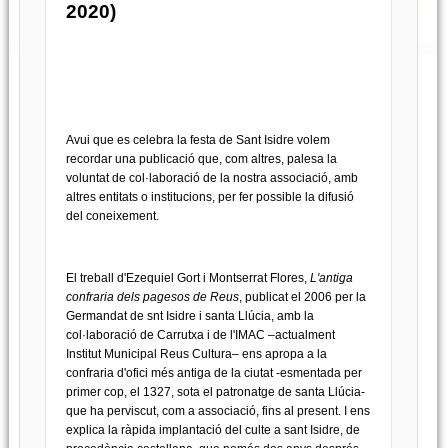
2020)
Avui que es celebra la festa de Sant Isidre volem
recordar una publicació que, com altres, palesa la
voluntat de col·laboració de la nostra associació, amb
altres entitats o institucions, per fer possible la difusió
del coneixement.
El treball d'Ezequiel Gort i Montserrat Flores,
L'antiga
confraria dels pagesos de Reus
, publicat el 2006 per la
Germandat de snt Isidre i santa Llúcia, amb la
col·laboració de Carrutxa i de l'IMAC –actualment
Institut Municipal Reus Cultura– ens apropa a la
confraria d'ofici més antiga de la ciutat -esmentada per
primer cop, el 1327, sota el patronatge de santa Llúcia-
que ha perviscut, com a associació, fins al present. I ens
explica la ràpida implantació del culte a sant Isidre, de