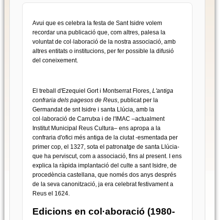
Avui que es celebra la festa de Sant Isidre volem
recordar una publicació que, com altres, palesa la
voluntat de col·laboració de la nostra associació, amb
altres entitats o institucions, per fer possible la difusió
del coneixement.
El treball d'Ezequiel Gort i Montserrat Flores,
L'antiga
confraria dels pagesos de Reus
, publicat per la
Germandat de snt Isidre i santa Llúcia, amb la
col·laboració de Carrutxa i de l'IMAC –actualment
Institut Municipal Reus Cultura– ens apropa a la
confraria d'ofici més antiga de la ciutat -esmentada per
primer cop, el 1327, sota el patronatge de santa Llúcia-
que ha perviscut, com a associació, fins al present. I ens
explica la ràpida implantació del culte a sant Isidre, de
procedència castellana, que només dos anys després
de la seva canonització, ja era celebrat festivament a
Reus el 1624.
Edicions en col·aboració (1980-