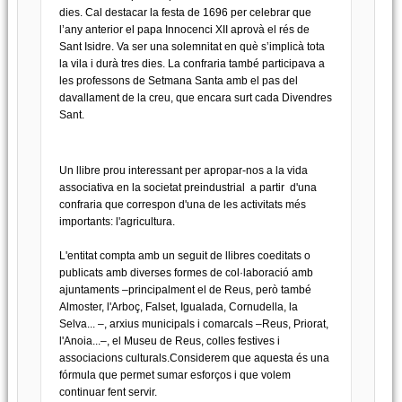
dies. Cal destacar la festa de 1696 per celebrar que
l’any anterior el papa Innocenci XII aprovà el rés de
Sant Isidre. Va ser una solemnitat en què s’implicà tota
la vila i durà tres dies. La confraria també participava a
les professons de Setmana Santa amb el pas del
davallament de la creu, que encara surt cada Divendres
Sant.
Un llibre prou interessant per apropar-nos a la vida
associativa en la societat preindustrial a partir d'una
confraria que correspon d'una de les activitats més
importants: l'agricultura.
L'entitat compta amb un seguit de llibres coeditats o
publicats amb diverses formes de col·laboració amb
ajuntaments –principalment el de Reus, però també
Almoster, l'Arboç, Falset, Igualada, Cornudella, la
Selva... –, arxius municipals i comarcals –Reus, Priorat,
l'Anoia...–, el Museu de Reus, colles festives i
associacions culturals.Considerem que aquesta és una
fórmula que permet sumar esforços i que volem
continuar fent servir.