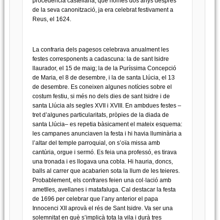
procedència castellana, que només dos anys després
de la seva canonització, ja era celebrat festivament a
Reus, el 1624.
La confraria dels pagesos celebrava anualment les
festes corresponents a cadascuna: la de sant Isidre
llaurador, el 15 de maig; la de la Puríssima Concepció
de Maria, el 8 de desembre, i la de santa Llúcia, el 13
de desembre. Es coneixen algunes notícies sobre el
costum festiu, si més no dels dies de sant Isidre i de
santa Llúcia als segles XVII i XVIII. En ambdues festes –
tret d’algunes particularitats, pròpies de la diada de
santa Llúcia– es repetia bàsicament el mateix esquema:
les campanes anunciaven la festa i hi havia lluminària a
l’altar del temple parroquial, on s’oïa missa amb
cantúria, orgue i sermó. Es feia una professó, es tirava
una tronada i es llogava una cobla. Hi hauria, doncs,
balls al carrer que acabarien sota la llum de les teieres.
Probablement, els confrares feien una col·lació amb
ametlles, avellanes i matafaluga. Cal destacar la festa
de 1696 per celebrar que l’any anterior el papa
Innocenci XII aprovà el rés de Sant Isidre. Va ser una
solemnitat en què s’implicà tota la vila i durà tres