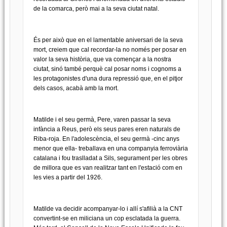
de la comarca, però mai a la seva ciutat natal.
És per això que en el lamentable aniversari de la seva
mort, creiem que cal recordar-la no només per posar en
valor la seva història, que va començar a la nostra
ciutat, sinó també perquè cal posar noms i cognoms a
les protagonistes d'una dura repressió que, en el pitjor
dels casos, acabà amb la mort.
Matilde i el seu germà, Pere, varen passar la seva
infància a Reus, però els seus pares eren naturals de
Riba-roja. En l'adolescència, el seu germà -cinc anys
menor que ella- treballava en una companyia ferroviària
catalana i fou traslladat a Sils, segurament per les obres
de millora que es van realitzar tant en l'estació com en
les vies a partir del 1926.
Matilde va decidir acompanyar-lo i allí s'afilià a la CNT
convertint-se en miliciana un cop esclatada la guerra.