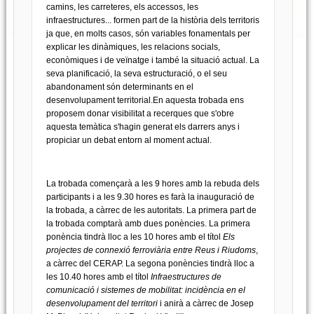
camins, les carreteres, els accessos, les
infraestructures... formen part de la història dels territoris
ja que, en molts casos, són variables fonamentals per
explicar les dinàmiques, les relacions socials,
econòmiques i de veïnatge i també la situació actual. La
seva planificació, la seva estructuració, o el seu
abandonament són determinants en el
desenvolupament territorial.En aquesta trobada ens
proposem donar visibilitat a recerques que s'obre
aquesta temàtica s'hagin generat els darrers anys i
propiciar un debat entorn al moment actual.
La trobada començarà a les 9 hores amb la rebuda dels
participants i a les 9.30 hores es farà la inauguració de
la trobada, a càrrec de les autoritats. La primera part de
la trobada comptarà amb dues ponències. La primera
ponència tindrà lloc a les 10 hores amb el títol
Els
projectes de connexió ferroviària entre Reus i Riudoms
,
a càrrec del CERAP. La segona ponències tindrà lloc a
les 10.40 hores amb el títol
Infraestructures de
comunicació i sistemes de mobilitat: incidència en el
desenvolupament del territori
i anirà a càrrec de Josep