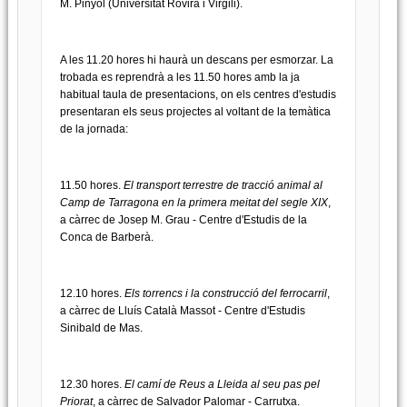
M. Pinyol (Universitat Rovira i Virgili).
A les 11.20 hores hi haurà un descans per esmorzar. La
trobada es reprendrà a les 11.50 hores amb la ja
habitual taula de presentacions, on els centres d'estudis
presentaran els seus projectes al voltant de la temàtica
de la jornada:
11.50 hores.
El transport terrestre de tracció animal al
Camp de Tarragona en la primera meitat del segle XIX
,
a càrrec de Josep M. Grau - Centre d'Estudis de la
Conca de Barberà.
12.10 hores.
Els torrencs i la construcció del ferrocarril
,
a càrrec de Lluís Català Massot - Centre d'Estudis
Sinibald de Mas.
12.30 hores.
El camí de Reus a Lleida al seu pas pel
Priorat
, a càrrec de Salvador Palomar - Carrutxa.