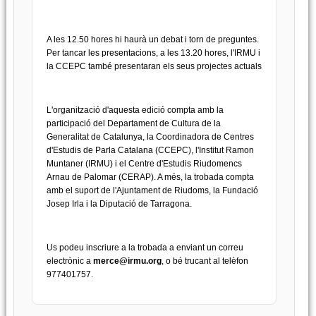
A les 12.50 hores hi haurà un debat i torn de preguntes.
Per tancar les presentacions, a les 13.20 hores, l'IRMU i
la CCEPC també presentaran els seus projectes actuals
L'organització d'aquesta edició compta amb la
participació del Departament de Cultura de la
Generalitat de Catalunya, la Coordinadora de Centres
d'Estudis de Parla Catalana (CCEPC), l'Institut Ramon
Muntaner (IRMU) i el Centre d'Estudis Riudomencs
Arnau de Palomar (CERAP). A més, la trobada compta
amb el suport de l'Ajuntament de Riudoms, la Fundació
Josep Irla i la Diputació de Tarragona.
Us podeu inscriure a la trobada a enviant un correu
electrònic a
merce@irmu.org
, o bé trucant al telèfon
977401757.