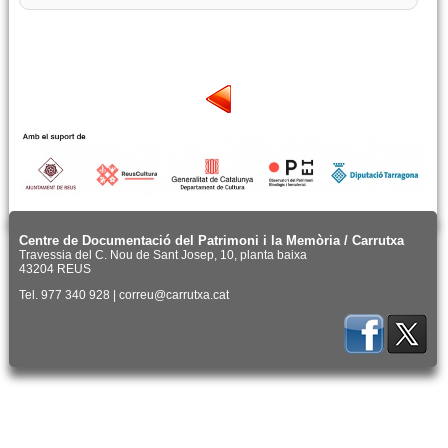
Centre de Documentació del Patrimoni i la Memòria / Carrutxa
Travessia del C. Nou de Sant Josep, 10, planta baixa
43204 REUS
Tel. 977 340 928 | correu@carrutxa.cat