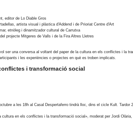
nt, editor de Lo Diable Gros
adellas, artista visual i plàstica d'Addend i de Prioriat Centre d'Art
ar, etnòleg i dinamitzador cultural de Carrutxa
el projecte Mitgeres de Valls i de la Fira Altres Lletres
ol ser una conversa al voltant del paper de la cultura en els conflictes i la tr
articipants i les experiències o projectes en què es troben implicats.
conflictes i transformació social
octubre a les 18h al Casal Despertaferro tindrà lloc, dins el cicle Kult. Tardor
 cultura en els conflictes i la transformació social», moderat per Jordi Olària,