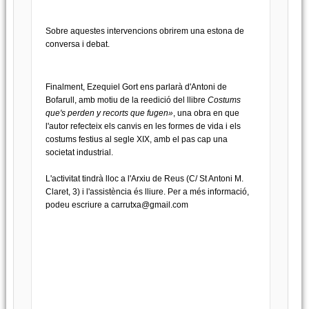
Sobre aquestes intervencions obrirem una estona de
conversa i debat.
Finalment, Ezequiel Gort ens parlarà d'Antoni de
Bofarull, amb motiu de la reedició del llibre
Costums
que's perden y recorts que fugen»
, una obra en que
l'autor refecteix els canvis en les formes de vida i els
costums festius al segle XIX, amb el pas cap una
societat industrial.
L'activitat tindrà lloc a l'Arxiu de Reus (C/ St Antoni M.
Claret, 3) i l'assistència és lliure. Per a més informació,
podeu escriure a
carrutxa@gmail.com