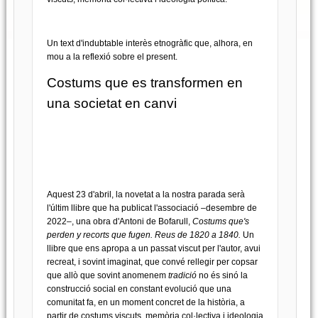
Un text d'indubtable interès etnogràfic que, alhora, en
mou a la reflexió sobre el present.
Costums que es transformen en
una societat en canvi
Aquest 23 d'abril, la novetat a la nostra parada serà
l'últim llibre que ha publicat l'associació –desembre de
2022–, una obra d'Antoni de Bofarull,
Costums que's
perden y recorts que fugen. Reus de 1820 a 1840.
Un
llibre que ens apropa a un passat viscut per l'autor, avui
recreat, i sovint imaginat, que convé rellegir per copsar
que allò que sovint anomenem
tradició
no és sinó la
construcció social en constant evolució que una
comunitat fa, en un moment concret de la història, a
partir de costums viscuts, memòria col·lectiva i ideologia