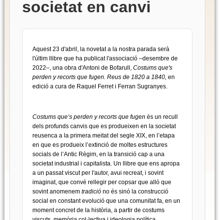
societat en canvi
Aquest 23 d'abril, la novetat a la nostra parada serà
l'últim llibre que ha publicat l'associació –desembre de
2022–, una obra d'Antoni de Bofarull,
Costums que's
perden y recorts que fugen. Reus de 1820 a 1840
,
en
edició a cura de Raquel Ferret i Ferran Sugranyes.
Costums que’s perden y recorts que fugen
és un recull
dels profunds canvis que es produeixen en la societat
reusenca a la primera meitat del segle XIX, en l’etapa
en que es produeix l’extinció de moltes estructures
socials de l’Antic Règim, en la transició cap a una
societat industrial i capitalista. Un llibre que ens apropa
a un passat viscut per l'autor, avui recreat, i sovint
imaginat, que convé rellegir per copsar que allò que
sovint anomenem
tradició
no és sinó la construcció
social en constant evolució que una comunitat fa, en un
moment concret de la història, a partir de costums
viscuts, memòria col·lectiva i ideologia política.