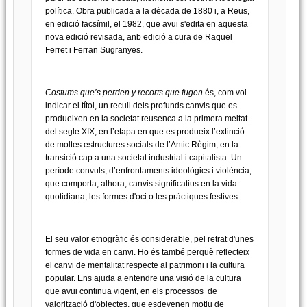
política. Obra publicada a la dècada de 1880 i, a Reus,
en edició facsímil, el 1982, que avui s'edita en aquesta
nova edició revisada, anb edició a cura de Raquel
Ferret i Ferran Sugranyes.
Costums que’s perden y recorts que fugen
és, com vol
indicar el títol, un recull dels profunds canvis que es
produeixen en la societat reusenca a la primera meitat
del segle XIX, en l’etapa en que es produeix l’extinció
de moltes estructures socials de l’Antic Règim, en la
transició cap a una societat industrial i capitalista. Un
període convuls, d’enfrontaments ideològics i violència,
que comporta, alhora, canvis significatius en la vida
quotidiana, les formes d'oci o les pràctiques festives.
El seu valor etnogràfic és considerable, pel retrat d'unes
formes de vida en canvi. Ho és també perquè reflecteix
el canvi de mentalitat respecte al patrimoni i la cultura
popular. Ens ajuda a entendre una visió de la cultura
que avui continua vigent, en els processos de
valorització d'objectes, que esdevenen motiu de