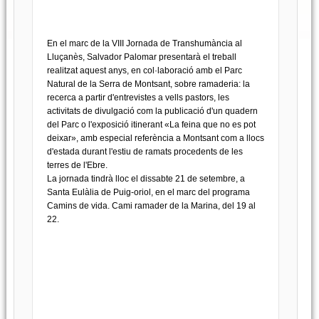
En el marc de la VIII Jornada de Transhumància al
Lluçanès, Salvador Palomar presentarà el treball
realitzat aquest anys, en col·laboració amb el Parc
Natural de la Serra de Montsant, sobre ramaderia: la
recerca a partir d'entrevistes a vells pastors, les
activitats de divulgació com la publicació d'un quadern
del Parc o l'exposició itinerant «La feina que no es pot
deixar», amb especial referència a Montsant com a llocs
d'estada durant l'estiu de ramats procedents de les
terres de l'Ebre.
La jornada tindrà lloc el dissabte 21 de setembre, a
Santa Eulàlia de Puig-oriol, en el marc del programa
Camins de vida. Cami ramader de la Marina, del 19 al
22.