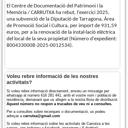
El Centre de Documentació del Patrimoni i la
Memòria / CARRUTXA ha rebut, l’exercici 2025,
una subvenció de la Diputació de Tarragona, Àrea
de Promoció Social i Cultura, per import de 931,59
euros, per a la renovació de la instal·lació elèctrica
del local de la seva propietat (Número d'expedient:
8004330008-2025-0012534).
Més informació
Voleu rebre informació de les nostres
activitats?
Si voleu rebre informació directament, envieu un missatge per
whatsapp al número 616 281 441, amb el vostre nom i població de
residència, demanant que us afegim a la nostra llista de distribució.
Aquest número no respon a trucades de veu ni a consultes.
Per a consultes sobre recerques o documentació, us podeu
adreçar a
carrutxa@gmail.com
Si voleu rebre informació sobre les activitats de Carrutxa a les
xarxes, ens trobareu a facebook, instagram i X (twitter):