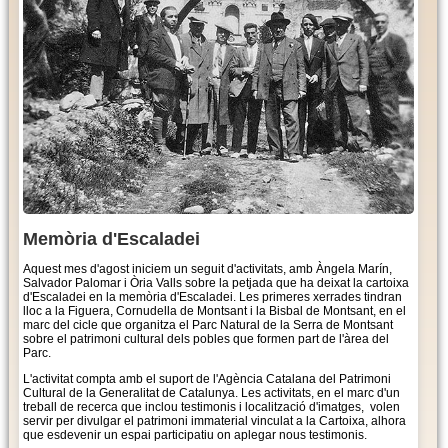
Memòria d'Escaladei
Aquest mes d'agost iniciem un seguit d'activitats, amb Àngela Marín,
Salvador Palomar i Òria Valls sobre la petjada que ha deixat la cartoixa
d'Escaladei en la memòria d'Escaladei. Les primeres xerrades tindran
lloc a la Figuera, Cornudella de Montsant i la Bisbal de Montsant, en el
marc del cicle que organitza el Parc Natural de la Serra de Montsant
sobre el patrimoni cultural dels pobles que formen part de l'àrea del
Parc.
L'activitat compta amb el suport de l'Agència Catalana del Patrimoni
Cultural de la Generalitat de Catalunya. Les activitats, en el marc d'un
treball de recerca que inclou testimonis i localització d'imatges, volen
servir per divulgar el patrimoni immaterial vinculat a la Cartoixa, alhora
que esdevenir un espai participatiu on aplegar nous testimonis.