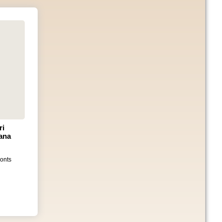
ri
ana
Fonts